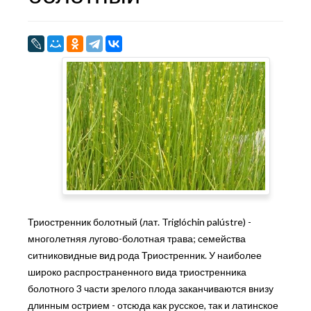
Триостренник болотный (лат. Triglóchin palústre) -
многолетняя лугово-болотная трава; семейства
ситниковидные вид рода Триостренник. У наиболее
широко распространенного вида триостренника
болотного 3 части зрелого плода заканчиваются внизу
длинным острием - отсюда как русское, так и латинское