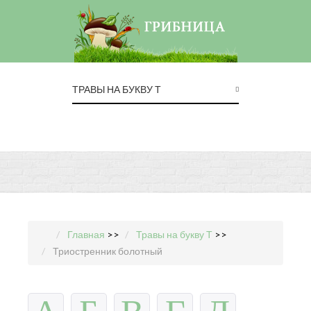
ТРАВЫ НА БУКВУ Т
Главная
>>
Травы на букву Т
>>
Триостренник болотный
А
Б
В
Г
Д