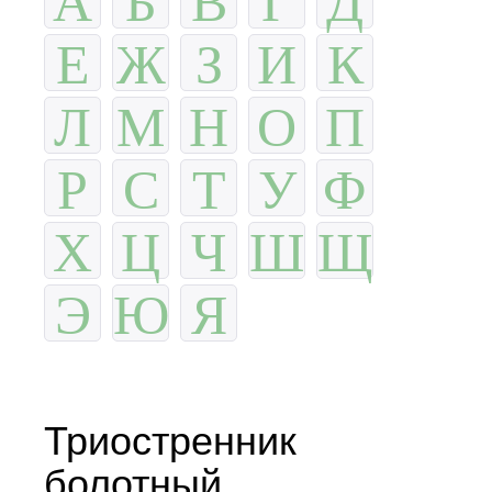
Е
Ж
З
И
К
Л
М
Н
О
П
Р
С
Т
У
Ф
Х
Ц
Ч
Ш
Щ
Э
Ю
Я
Триостренник
болотный