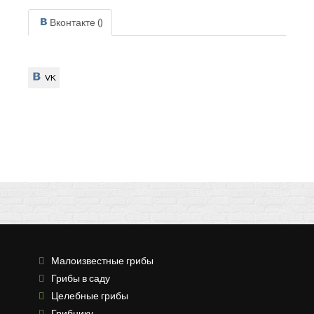
Вконтакте (
)
VK
VK
Малоизвестные грибы
Грибы в саду
Целебные грибы
Грибнику