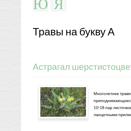
Ю
Я
Травы на букву А
Астрагал шерстистоцве
Многолетнее травя
приподнимающиеся,
10-18 пар листочк
ланцетными прилис