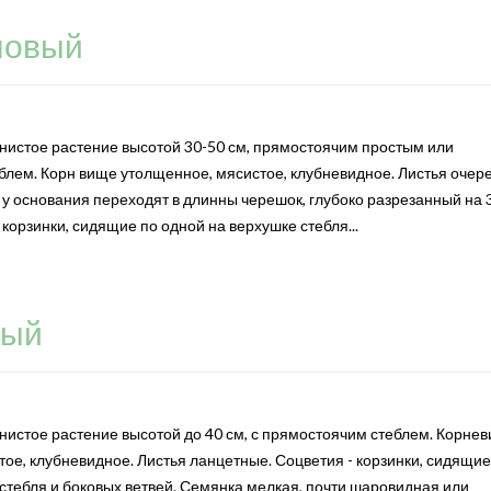
ловый
нистое растение высотой 30-50 см, прямостоячим простым или
лем. Корн вище утолщенное, мясистое, клубневидное. Листья очере
 у основания переходят в длинны черешок, глубоко разрезанный на 
 корзинки, сидящие по одной на верхушке стебля...
ный
нистое растение высотой до 40 см, с прямостоячим стеблем. Корне
ое, клубневидное. Листья ланцетные. Соцветия - корзинки, сидящие
стебля и боковых ветвей. Семянка мелкая, почти шаровидная или