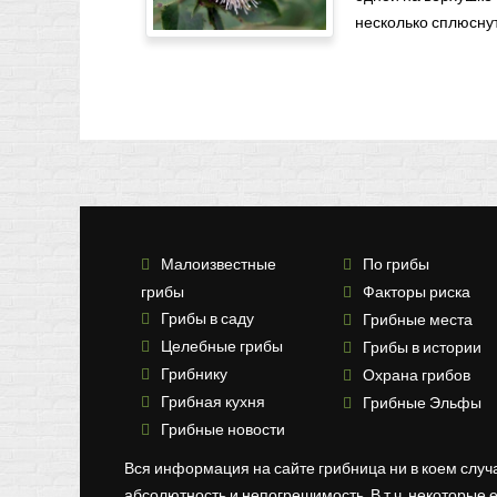
несколько сплюснута
Малоизвестные
По грибы
грибы
Факторы риска
Грибы в саду
Грибные места
Целебные грибы
Грибы в истории
Грибнику
Охрана грибов
Грибная кухня
Грибные Эльфы
Грибные новости
Вся информация на сайте грибница ни в коем случ
абсолютность и непогрешимость. В т.ч. некоторые 