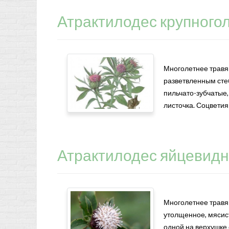
Атрактилодес крупного
Многолетнее травя
разветвленным стеб
пильчато-зубчатые,
листочка. Соцветия
Атрактилодес яйцевид
Многолетнее травя
утолщенное, мясист
одной на верхушке 