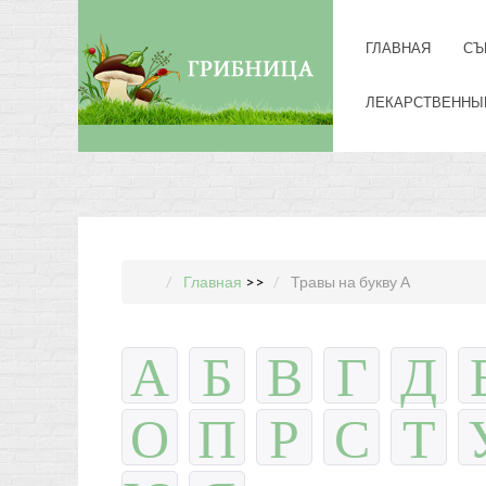
ГЛАВНАЯ
СЪ
ЛЕКАРСТВЕННЫ
Главная
>>
Травы на букву А
А
Б
В
Г
Д
О
П
Р
С
Т