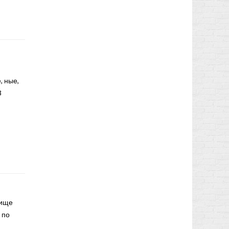
, ные,
3
вище
 по