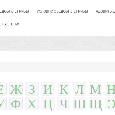
ЕДОБНЫЕ ГРИБЫ
УСЛОВНО СЪЕДОБНЫЕ ГРИБЫ
ЯДОВИТЫЕ
Е РАСТЕНИЯ
Е
Ж
З
И
К
Л
М
У
Ф
Х
Ц
Ч
Ш
Щ