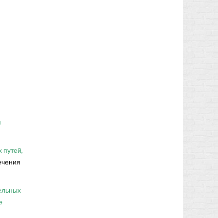
м
 путей,
ечения
тельных
е