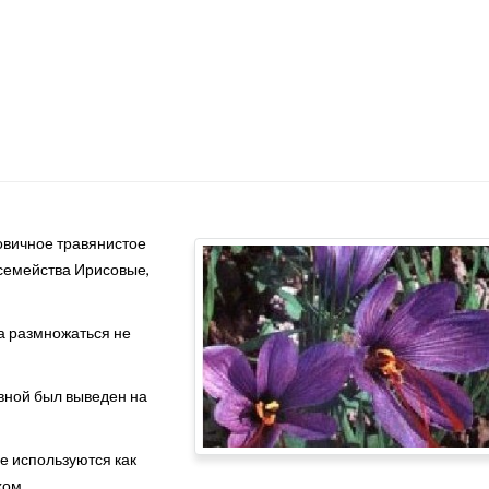
ковичное травянистое
 семейства Ирисовые,
ка размножаться не
вной был выведен на
е используются как
хом.