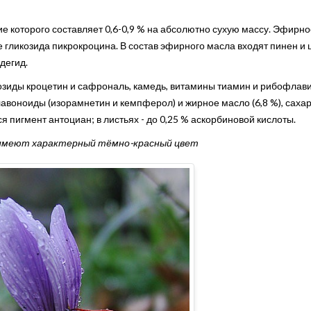
 которого составляет 0,6-0,9 % на абсолютно сухую массу. Эфирно
е гликозида пикрокроцина. В состав эфирного масла входят пинен и 
дегид.
озиды кроцетин и сафрональ, камедь, витамины тиамин и рибофлави
авоноиды (изорамнетин и кемпферол) и жирное масло (6,8 %), сахар
я пигмент антоциан; в листьях - до 0,25 % аскорбиновой кислоты.
имеют характерный тёмно-красный цвет