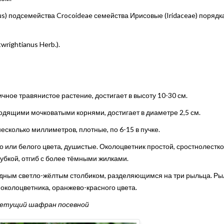
) подсемейства Crocoideae семейства Ирисовые (Iridaceae) порядк
rightianus Herb.).
ное травянистое растение, достигает в высоту 10-30 см.
одящими мочковатыми корнями, достигает в диаметре 2,5 см.
есколько миллиметров, плотные, по 6-15 в пучке.
о или белого цвета, душистые. Околоцветник простой, сростнолестко
убкой, отгиб с более тёмными жилками.
видным светло-жёлтым столбиком, разделяющимся на три рыльца. Р
околоцветника, оранжево-красного цвета.
етущий шафран посевной