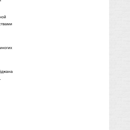
ной
ствами
многих
айджана
.