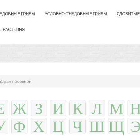
ЕДОБНЫЕ ГРИБЫ
УСЛОВНО СЪЕДОБНЫЕ ГРИБЫ
ЯДОВИТЫЕ
Е РАСТЕНИЯ
фран посевной
Е
Ж
З
И
К
Л
М
У
Ф
Х
Ц
Ч
Ш
Щ