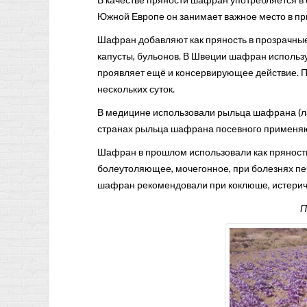
Южной Европе он занимает важное место в приг
Шафран добавляют как пряность в прозрачные 
капусты, бульонов. В Швеции шафран использу
проявляет ещё и консервирующее действие. П
нескольких суток.
В медицине использовали рыльца шафрана (лат
странах рыльца шафрана посевного применяю
Шафран в прошлом использовали как пряност
болеутоляющее, мочегонное, при болезнях пе
шафран рекомендовали при коклюше, истериче
П