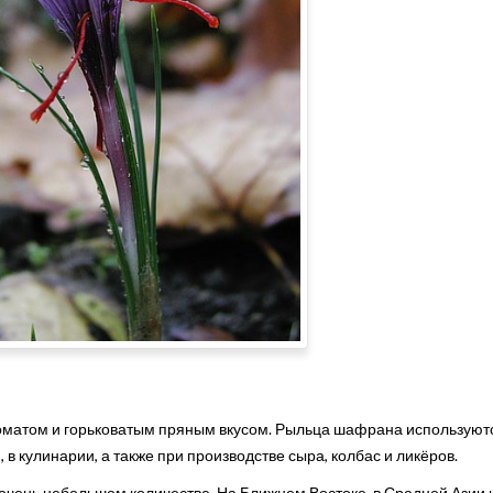
матом и горьковатым пряным вкусом. Рыльца шафрана используют
 в кулинарии, а также при производстве сыра, колбас и ликёров.
очень небольшом количестве. На Ближнем Востоке, в Средней Азии 