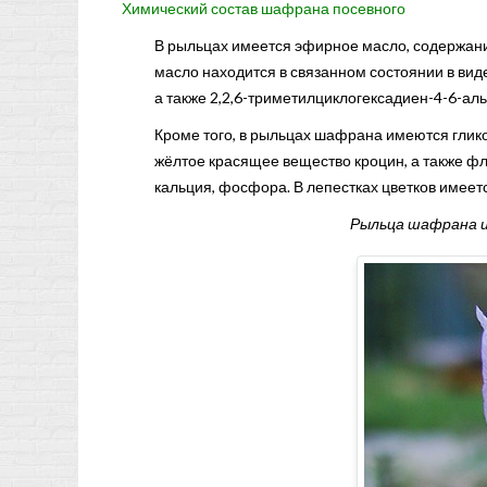
Химический состав шафрана посевного
В рыльцах имеется эфирное масло, содержание
масло находится в связанном состоянии в вид
а также 2,2,6-триметилциклогексадиен-4-6-аль
Кроме того, в рыльцах шафрана имеются глик
жёлтое красящее вещество кроцин, а также фл
кальция, фосфора. В лепестках цветков имеетс
Рыльца шафрана 