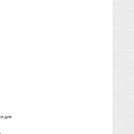
ся для
и