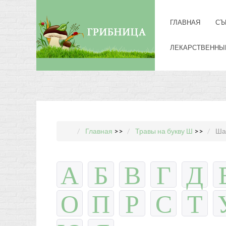
ГЛАВНАЯ
СЪ
ЛЕКАРСТВЕННЫ
Главная
>>
Травы на букву Ш
>>
Ша
А
Б
В
Г
Д
О
П
Р
С
Т