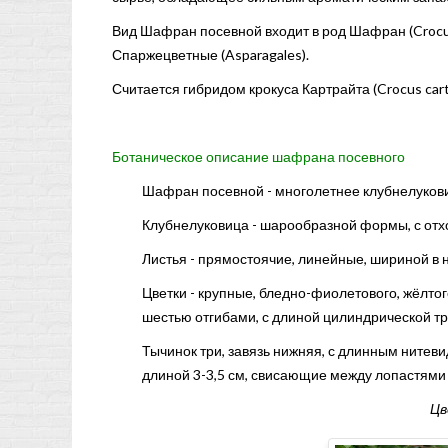
Вид Шафран посевной входит в род Шафран (Crocus
Спаржецветные (Asparagales).
Считается гибридом крокуса Картрайта (Crocus cartw
Ботаническое описание шафрана посевного
Шафран посевной - многолетнее клубнелукович
Клубнелуковица - шарообразной формы, с отх
Листья - прямостоячие, линейные, шириной в н
Цветки - крупные, бледно-фиолетового, жёлтог
шестью отгибами, с длиной цилиндрической тр
Тычинок три, завязь нижняя, с длинным ните
длиной 3-3,5 см, свисающие между лопастями 
Цв