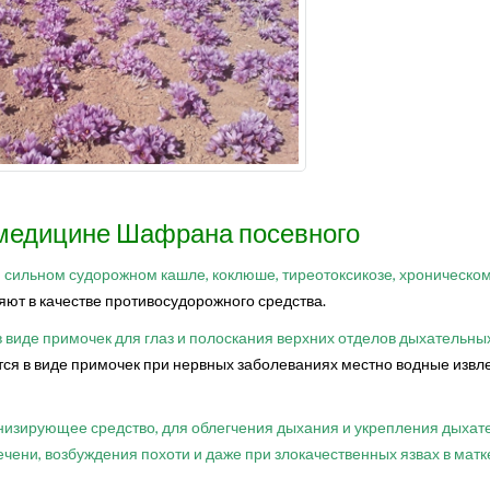
медицине Шафрана посевного
, сильном судорожном кашле, коклюше, тиреотоксикозе, хроническо
ют в качестве противосудорожного средства.
 виде примочек для глаз и полоскания верхних отделов дыхательных
ся в виде примочек при нервных заболеваниях местно водные извл
онизирующее средство, для облегчения дыхания и укрепления дыха
ечени, возбуждения похоти и даже при злокачественных язвах в матк