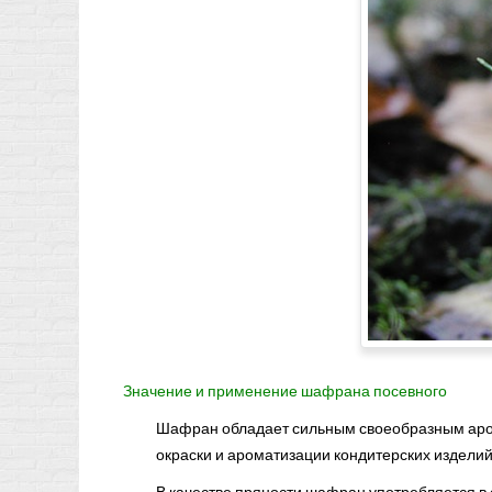
Значение и применение шафрана посевного
Шафран обладает сильным своеобразным аро
окраски и ароматизации кондитерских изделий,
В качестве пряности шафран употребляется в 