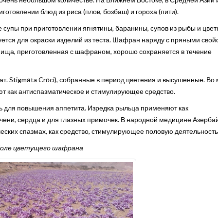
отовлении блюд из риса (плов, бозбаш) и гороха (пити).
супы при приготовлении ягнятины, баранины, супов из рыбы и цвет
ется для окраски изделий из теста. Шафран наряду с пряными свой
ища, приготовленная с шафраном, хорошо сохраняется в течение
. Stigmāta Crōci), собранные в период цветения и высушенные. Во 
т как антиспазматическое и стимулирующее средство.
ь для повышения аппетита. Изредка рыльца применяют как
чени, сердца и для глазных примочек. В народной медицине Азерб
ских спазмах, как средство, стимулирующее половую деятельность
оле цветущего шафрана