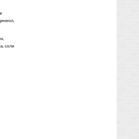
е
цинеол,
н,
а, соли