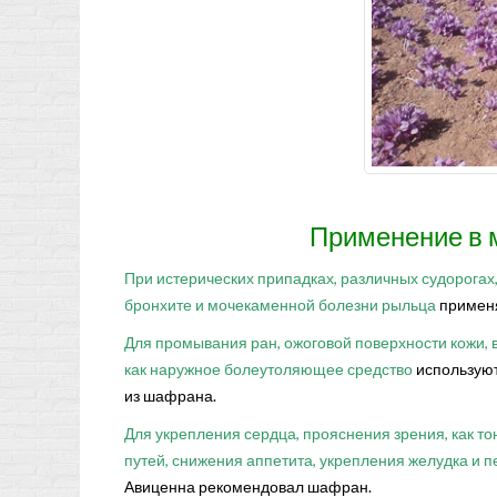
Применение в 
При истерических припадках, различных судорогах
бронхите и мочекаменной болезни рыльца
применя
Для промывания ран, ожоговой поверхности кожи, в
как наружное болеутоляющее средство
используют
из шафрана.
Для укрепления сердца, прояснения зрения, как т
путей, снижения аппетита, укрепления желудка и п
Авиценна рекомендовал шафран.