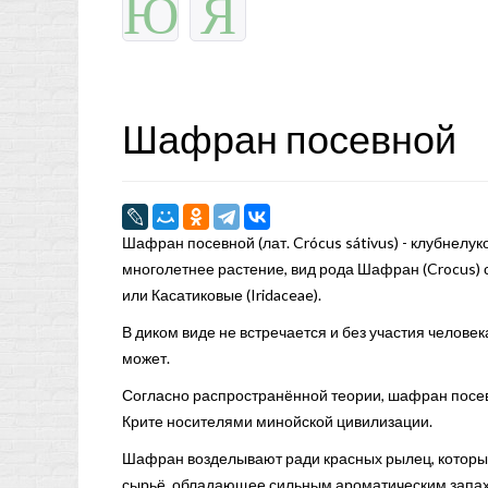
Ю
Я
Шафран посевной
Шафран посевной (лат. Crócus sátivus) - клубнелу
многолетнее растение, вид рода Шафран (Crocus)
или Касатиковые (Iridaceae).
В диком виде не встречается и без участия челове
может.
Согласно распространённой теории, шафран посе
Крите носителями минойской цивилизации.
Шафран возделывают ради красных рылец, которы
сырьё, обладающее сильным ароматическим запа