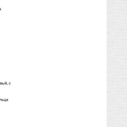
а
вый, с
ыльца