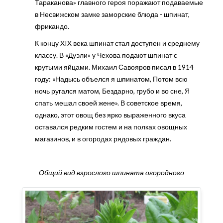
Тараканова» главного героя поражают подаваемые
в Несвижском замке заморские блюда - шпинат,
фрикандо.
К концу XIX века шпинат стал доступен и среднему
классу. В «Дуэли» у Чехова подают шпинат с
крутыми яйцами. Михаил Савояров писал в 1914
году: «Надысь объелся я шпинатом, Потом всю
ночь ругался матом, Бездарно, грубо и во сне, Я
спать мешал своей жене». В советское время,
однако, этот овощ без ярко выраженного вкуса
оставался редким гостем и на полках овощных
магазинов, и в огородах рядовых граждан.
Общий вид взрослого шпината огородного