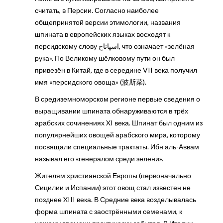
считать, в Персии. Согласно наиболее
общепринятой версии этимологии, названия
шпината в европейских языках восходят к
персидскому слову اسپاناخ, что означает «зелёная
рука». По Великому шёлковому пути он был
привезён в Китай, где в середине VII века получил
имя «персидского овоща» (波斯菜).
В средиземноморском регионе первые сведения о
выращивании шпината обнаруживаются в трёх
арабских сочинениях XI века. Шпинат был одним из
популярнейших овощей арабского мира, которому
посвящали специальные трактаты. Ибн аль-Аввам
называл его «генералом среди зелени».
Жителям христианской Европы (первоначально
Сицилии и Испании) этот овощ стал известен не
позднее XIII века. В Средние века возделывалась
форма шпината с заострёнными семенами, к