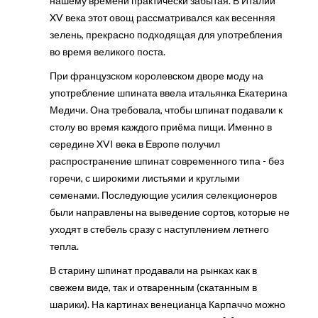
нашему времени практически забытая. В Италии
XV века этот овощ рассматривался как весенняя
зелень, прекрасно подходящая для употребления
во время великого поста.
При французском королевском дворе моду на
употребление шпината ввела итальянка Екатерина
Медичи. Она требовала, чтобы шпинат подавали к
столу во время каждого приёма пищи. Именно в
середине XVI века в Европе получил
распространение шпинат современного типа - без
горечи, с широкими листьями и круглыми
семенами. Последующие усилия селекционеров
были направлены на выведение сортов, которые не
уходят в стебель сразу с наступлением летнего
тепла.
В старину шпинат продавали на рынках как в
свежем виде, так и отваренным (скатанным в
шарики). На картинах венецианца Карпаччо можно