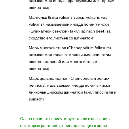
называемая иногда французским или горным
шпинатом;
Мангольд (Beta vulgaris subsp. vulgaris var.
vulgaris), называемый иногда по-английски
«шпинатной свёклой» (англ. spinach beet) за
сходство его листьев со шпинатом;
Марь многолистная (Chenopodium foliosum),
называемая также земляничным шпинатом,
шпинат-малиной или многолистным
шпинатом;
Марь цельнолистная (Chenopodium bonus-
henricus), называемая иногда по-английски
линкольнширским шпинатом (англ. lincolnshire
spinach).
Слово «шпинат» присутствует также в названиях
некоторых растениях, принадлежащих к иным