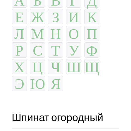
Е
Ж
З
И
К
Л
М
Н
О
П
Р
С
Т
У
Ф
Х
Ц
Ч
Ш
Щ
Э
Ю
Я
Шпинат огородный