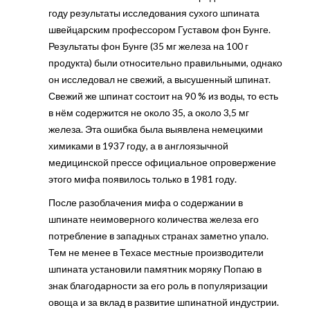
году результаты исследования сухого шпината
швейцарским профессором Густавом фон Бунге.
Результаты фон Бунге (35 мг железа на 100 г
продукта) были относительно правильными, однако
он исследовал не свежий, а высушенный шпинат.
Свежий же шпинат состоит на 90 % из воды, то есть
в нём содержится не около 35, а около 3,5 мг
железа. Эта ошибка была выявлена немецкими
химиками в 1937 году, а в англоязычной
медицинской прессе официальное опровержение
этого мифа появилось только в 1981 году.
После разоблачения мифа о содержании в
шпинате неимоверного количества железа его
потребление в западных странах заметно упало.
Тем не менее в Техасе местные производители
шпината установили памятник моряку Попаю в
знак благодарности за его роль в популяризации
овоща и за вклад в развитие шпинатной индустрии.