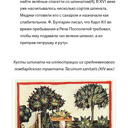
найти зелёные спагетти со шпинатом[4]. В XVI веке
уже насчитывалось несколько сортов шпината.
Медики готовили его с сахаром и назначали как
слабительное. Ф. Булгарин писал, что Карл XII во
время пребывания в Речи Посполитой требовал,
чтобы ему подавали «из зелени шпинат, а из
приправ петрушку и руту».
Кусты шпината на иллюстрации из средневекового
ломбардского трактата Tacuinum sanitatis (XIV век)