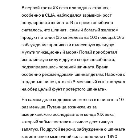
В первой трети XX века в западных странах,
особенно в США, наблюдался взрывной рост
популярности шпината. В то время ошибочно
считалось, что шпинат - самый богатый железом
продукт питания (35 мг железа на 100 г овоща). Это
заблуждение проникло и в массовую культуру:
мультипликационный моряк Попай приобретал
исполинскую силу и другие сверхспособности,
подзаправившись порцией шпината. Врачи
особенно рекомендовали шпинат детям; Набоков с
гордостью пишет, что его 9-месячный сын «получал
на обед целый фунт протёртого шпината».
На самом деле содержание железа в шпинате в 10
раз меньше. Путаница возникла из-за
американского исследователя конца XIX века,
который забыл поставить в числе десятичную
запятую. По другой версии, заблуждение о шпинате
как источнике мышечной силы породили в 1890