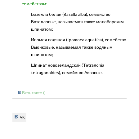
семействам:
Базелла белая (Basella alba), семейство
Базелловые, называемая также малабарским
шпинатом;
Ипомея водяная (Ipomoea aquatica), семейство
Вьюнковые, называемая также водяным
шпинатом;
Шпинат новозеландский (Tetragonia
tetragonoides), семейство Аизовые.
Вконтакте (
)
VK
VK