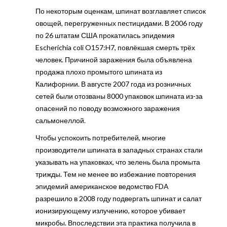
По некоторым оценкам, шпинат возглавляет список
овощей, перегруженных пестицидами. В 2006 году
по 26 штатам США прокатилась эпидемия
Escherichia coli O157:H7, повлёкшая смерть трёх
человек. Причиной заражения была объявлена
продажа плохо промытого шпината из
Калифорнии. В августе 2007 года из розничных
сетей были отозваны 8000 упаковок шпината из-за
опасений по поводу возможного заражения
сальмонеллой.
Чтобы успокоить потребителей, многие
производители шпината в западных странах стали
указывать на упаковках, что зелень была промыта
трижды. Тем не менее во избежание повторения
эпидемий американское ведомство FDA
разрешило в 2008 году подвергать шпинат и салат
ионизирующему излучению, которое убивает
микробы. Впоследствии эта практика получила в