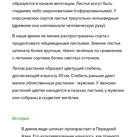
образуется в начале вегетации. Листья могут быть
гладкими либо шероховатыми (гофрированными). У
классических сортов листья треугольно-копьевидные
(древним они напоминали человеческую руку).
В наше время не менее распространены сорта с
продолговато-яйцевидными листьями. Зимние листья
шпината более крупные, тёмно-зелёные по сравнению
с летними сортами более светлых оттенков.
Летом растение образует цветущий стебель,
достигающий в высоту 30 см. Стебель раньше дают
менее облиственные растения - мужские. У женских
растений цветки находятся в пазухах листьев, у мужских
они собраны в соцветия-метёлки.
История
В диком виде шпинат произрастает в Передней
Азии. Его культивирование началось, как принято