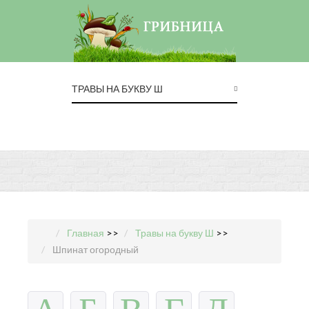
ТРАВЫ НА БУКВУ Ш
Главная
>>
Травы на букву Ш
>>
Шпинат огородный
А
Б
В
Г
Д