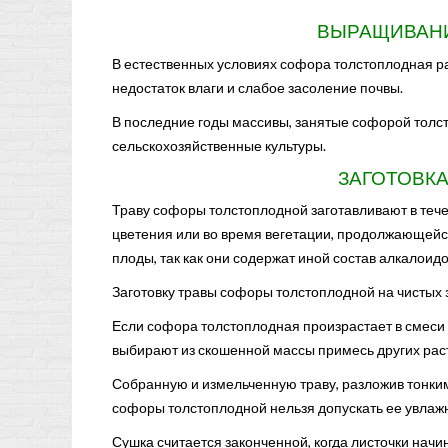
ВЫРАЩИВАН
В естественных условиях софора толстоплодная р
недостаток влаги и слабое засоление почвы.
В последние годы массивы, занятые софорой толс
сельскохозяйственные культуры.
ЗАГОТОВК
Траву софоры толстоплодной заготавливают в течен
цветения или во время вегетации, продолжающейся
плоды, так как они содержат иной состав алкалои
Заготовку травы софоры толстоплодной на чистых 
Если софора толстоплодная произрастает в смеси 
выбирают из скошенной массы примесь других рас
Собранную и измельченную траву, разложив тонким 
софоры толстоплодной нельзя допускать ее увлаж
Сушка считается законченной, когда листочки начи