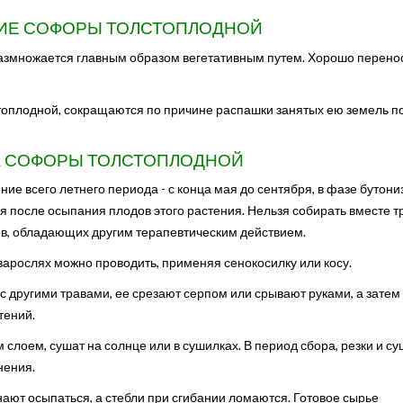
ИЕ СОФОРЫ ТОЛСТОПЛОДНОЙ
азмножается главным образом вегетативным путем. Хорошо перено
топлодной, сокращаются по причине распашки занятых ею земель п
А СОФОРЫ ТОЛСТОПЛОДНОЙ
ие всего летнего периода - с конца мая до сентября, в фазе бутони
 после осыпания плодов этого растения. Нельзя собирать вместе т
дов, обладающих другим терапевтическим действием.
зарослях можно проводить, применяя сенокосилку или косу.
с другими травами, ее срезают серпом или срывают руками, а затем
тений.
слоем, сушат на солнце или в сушилках. В период сбора, резки и су
нения.
нают осыпаться, а стебли при сгибании ломаются. Готовое сырье