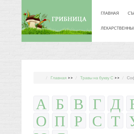
ГЛАВНАЯ
СЪ
ЛЕКАРСТВЕННЫ
Главная
>>
Травы на букву С
>>
Соф
А
Б
В
Г
Д
О
П
Р
С
Т