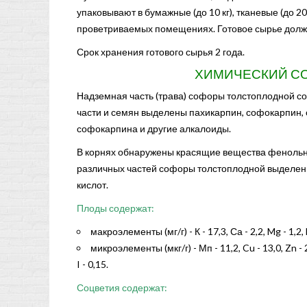
упаковывают в бумажные (до 10 кг), тканевые (до 20 
проветриваемых помещениях. Готовое сырье должн
Срок хранения готового сырья 2 года.
ХИМИЧЕСКИЙ С
Надземная часть (трава) софоры толстоплодной со
части и семян выделены пахикарпин, софокарпин, 
софокарпина и другие алкалоиды.
В корнях обнаружены красящие вещества фенольног
различных частей софоры толстоплодной выделены
кислот.
Плоды содержат:
макроэлементы (мг/г) - К - 17,3, Са - 2,2, Mg - 1,2, 
микроэлементы (мкг/г) - Мп - 11,2, Cu - 13,0, Zn - 25,8
I - 0,15.
Соцветия содержат: