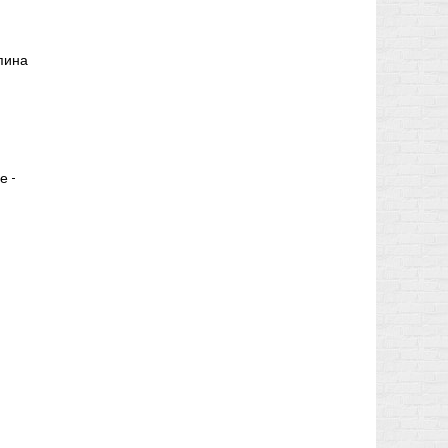
пина
е -