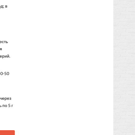
д; в
есть
я
ерий.
40-50
 через
 по 5 г