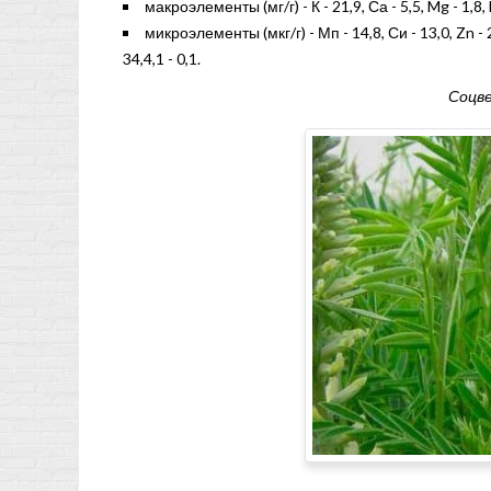
макроэлементы (мг/г) - К - 21,9, Са - 5,5, Mg - 1,8, 
микроэлементы (мкг/г) - Мп - 14,8, Си - 13,0, Zn - 20,5
34,4,1 - 0,1.
Соцв