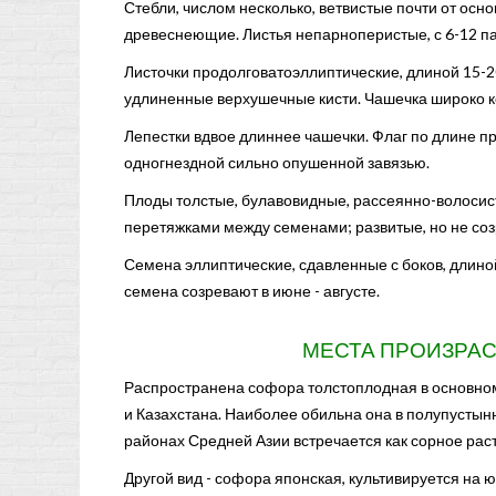
Стебли, числом несколько, ветвистые почти от осно
древеснеющие. Листья непарноперистые, с 6-12 па
Листочки продолговатоэллиптические, длиной 15-2
удлиненные верхушечные кисти. Чашечка широко ко
Лепестки вдвое длиннее чашечки. Флаг по длине пр
одногнездной сильно опушенной завязью.
Плоды толстые, булавовидные, рассеянно-волоси
перетяжками между семенами; развитые, но не соз
Семена эллиптические, сдавленные с боков, длиной
семена созревают в июне - августе.
МЕСТА ПРОИЗРА
Распространена софора толстоплодная в основном
и Казахстана. Наиболее обильна она в полупустын
районах Средней Азии встречается как сорное рас
Другой вид - софора японская, культивируется на 