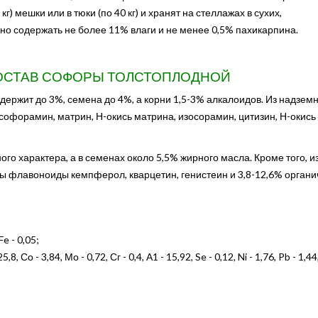
кг) мешки или в тюки (по 40 кг) и хранят на стеллажах в сухих,
о содержать не более 11% влаги и не менее 0,5% пахикарпина.
ОСТАВ СОФОРЫ ТОЛСТОПЛОДНОЙ
держит до 3%, семена до 4%, а корни 1,5-3% алкалоидов. Из надзем
софорамин, матрин, Н-окись матрина, изосорамин, цитизин, Н-окись
о характера, а в семенах около 5,5% жирного масла. Кроме того, и
 флавоноиды кемпферол, кварцетин, генистеин и 3,8-12,6% органи
Fe - 0,05;
, Со - 3,84, Мо - 0,72, Сг - 0,4, А1 - 15,92, Se - 0,12, Ni - 1,76, Pb - 1,44,