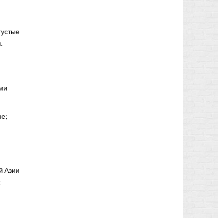
густые
.
ыми
не;
й Азии
х