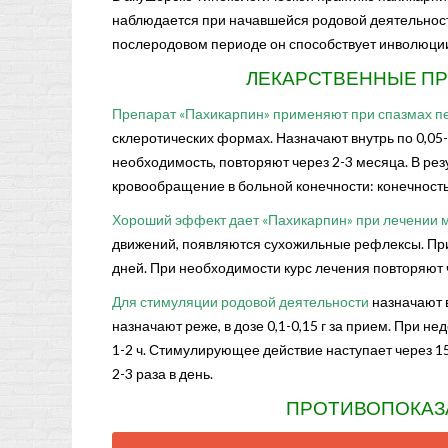
наблюдается при начавшейся родовой деятельност
послеродовом периоде он способствует инволюци
ЛЕКАРСТВЕННЫЕ П
Препарат «Пахикарпин» применяют при спазмах п
склеротических формах. Назначают внутрь по 0,05-0,
необходимость, повторяют через 2-3 месяца. В ре
кровообращение в больной конечности: конечность 
Хороший эффект дает «Пахикарпин» при лечении 
движений, появляются сухожильные рефлексы. При м
дней. При необходимости курс лечения повторяют 
Для стимуляции родовой деятельности
назначают в
назначают реже, в дозе 0,1-0,15 г за прием. При 
1-2 ч. Стимулирующее действие наступает через 1
2-3 раза в день.
ПРОТИВОПОКАЗ