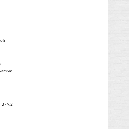
ной
з
ческих
 В - 9,2,