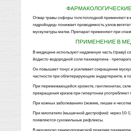
ФАРМАКОЛОГИЧЕСКИЕ
Отвар травы софоры толстоплодной применяют в ка
гидройодид» понижает проводимость узлов вегета
мускулатуры матки. Препарат применяют при спаз
ПРИМЕНЕНИЕ В М
В медицине используют надземную часть (траву) с
йодисто-водородной соли пахикарпина - препарат
Он повышает тонус и усиливает сокращение мускул
частности при облитерирующем эндартериите, в то
При перемежающейся хромоте, ганглионитах, скле
прекращения кризов при гипертонии употребляют 
При кожных заболеваниях (экземе, лишае и чесотк
При миопатиях (мышечной дистрофии): через 10-1
появляются сухожильные рефлексы.
В акушерско-гинекологической практике пахикарп