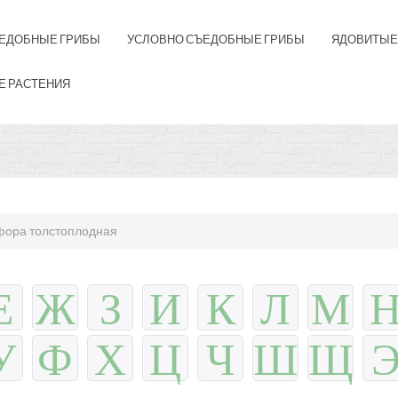
ЕДОБНЫЕ ГРИБЫ
УСЛОВНО СЪЕДОБНЫЕ ГРИБЫ
ЯДОВИТЫЕ
Е РАСТЕНИЯ
ора толстоплодная
Е
Ж
З
И
К
Л
М
У
Ф
Х
Ц
Ч
Ш
Щ