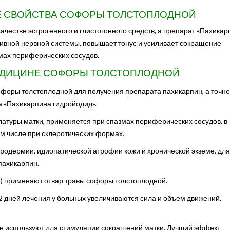
 СВОЙСТВА СОФОРЫ ТОЛСТОПЛОДНОЙ
честве эстрогенного и глистогонного средств, а препарат «Пахикар
тивной нервной системы, повышает тонус и усиливает сокращение
мах периферических сосудов.
ЕДИЦИНЕ СОФОРЫ ТОЛСТОПЛОДНОЙ
офоры толстоплодной для получения препарата пахикарпин, а точне
а «Пахикарпина гидройодид».
атуры матки, применяется при спазмах периферических сосудов, в
м числе при склеротических формах.
родермии, идиопатической атрофии кожи и хронической экземе, для
пахикарпин.
е) применяют отвар травы софоры толстоплодной.
2 дней лечения у больных увеличиваются сила и объем движений,
ин используют для стимуляции сокращений матки. Лучший эффект