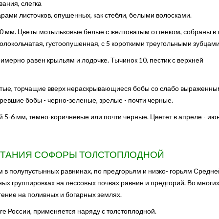
вания, слегка
рами листочков, опушенных, как стебли, белыми волосками.
0 мм. Цветы мотыльковые белые с желтоватым оттенком, собраны в 
локольчатая, густоопушенная, с 5 короткими треугольными зубцами
имерно равен крыльям и лодочке. Тычинок 10, пестик с верхней
стые, торчащие вверх нераскрывающиеся бобы со слабо выраженн
ревшие бобы - черно-зеленые, зрелые - почти черные.
 5-6 мм, темно-коричневые или почти черные. Цветет в апреле - ию
СТАНИЯ СОФОРЫ ТОЛСТОПЛОДНОЙ
 в полупустынных равнинах, по предгорьям и низко- горьям Средне
ных группировках на лессовых почвах равнин и предгорий. Во многи
тение на поливных и богарных землях.
юге России, применяется наряду с толстоплодной.