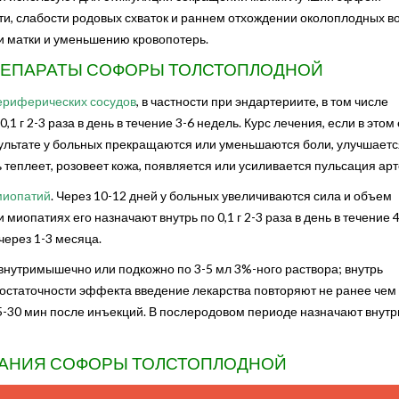
и, слабости родовых схваток и раннем отхождении околоплодных во
и матки и уменьшению кровопотерь.
РЕПАРАТЫ СОФОРЫ ТОЛСТОПЛОДНОЙ
ериферических сосудов
, в частности при эндартериите, в том числе
1 г 2-3 раза в день в течение 3-6 недель. Курс лечения, если в этом 
зультате у больных прекращаются или уменьшаются боли, улучшаетс
теплеет, розовеет кожа, появляется или усиливается пульсация арт
миопатий
. Через 10-12 дней у больных увеличиваются сила и объем
иопатиях его назначают внутрь по 0,1 г 2-3 раза в день в течение 
через 1-3 месяца.
нутримышечно или подкожно по 3-5 мл 3%-ного раствора; внутрь
недостаточности эффекта введение лекарства повторяют не ранее чем
5-30 мин после инъекций. В послеродовом периоде назначают внутрь
АНИЯ СОФОРЫ ТОЛСТОПЛОДНОЙ