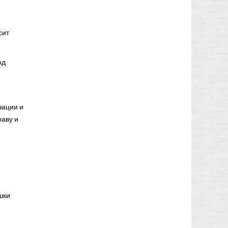
сит
од
зации и
раву и
шки