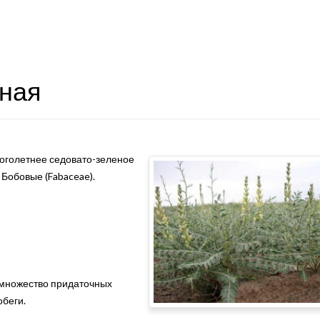
ная
ноголетнее седовато-зеленое
Бобовые (Fabaceae).
 множество придаточных
обеги.