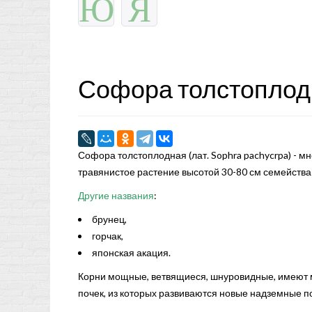
Ю
Я
Софора толстоплод
Софора толстоплодная (лат. Sophra pachycrpa) - м
травянистое растение высотой 30-80 см семейства 
Другие названия
:
брунец,
горчак,
японская акация.
Корни мощные, ветвящиеся, шнуровидные, имеют
почек, из которых развиваются новые надземные п