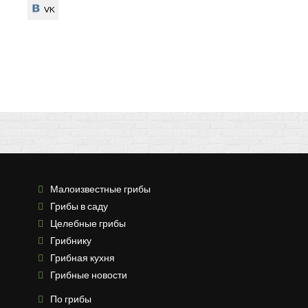
VK
VK
Малоизвестные грибы
Грибы в саду
Целебные грибы
Грибнику
Грибная кухня
Грибные новости
По грибы