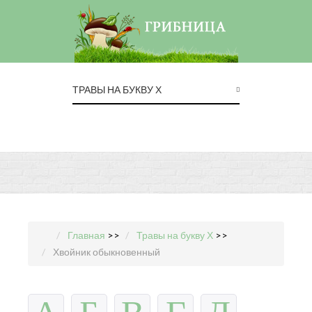
ТРАВЫ НА БУКВУ Х
Главная
>>
Травы на букву Х
>>
Хвойник обыкновенный
А
Б
В
Г
Д