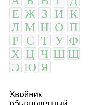
Е
Ж
З
И
К
Л
М
Н
О
П
Р
С
Т
У
Ф
Х
Ц
Ч
Ш
Щ
Э
Ю
Я
Хвойник
обыкновенный