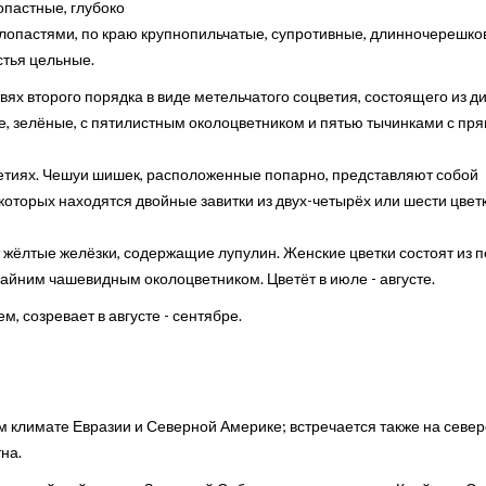
опастные, глубоко
опастями, по краю крупнопильчатые, супротивные, длинночерешков
тья цельные.
ях второго порядка в виде метельчатого соцветия, состоящего из ди
ие, зелёные, с пятилистным околоцветником и пятью тычинками с п
етиях. Чешуи шишек, расположенные попарно, представляют собой
которых находятся двойные завитки из двух-четырёх или шести цветк
 жёлтые желёзки, содержащие лупулин. Женские цветки состоят из п
айним чашевидным околоцветником. Цветёт в июле - августе.
, созревает в августе - сентябре.
 климате Евразии и Северной Америке; встречается также на север
на.