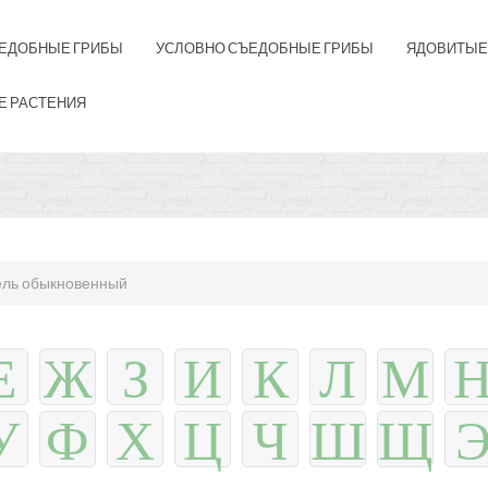
ЕДОБНЫЕ ГРИБЫ
УСЛОВНО СЪЕДОБНЫЕ ГРИБЫ
ЯДОВИТЫЕ
Е РАСТЕНИЯ
ль обыкновенный
Е
Ж
З
И
К
Л
М
У
Ф
Х
Ц
Ч
Ш
Щ