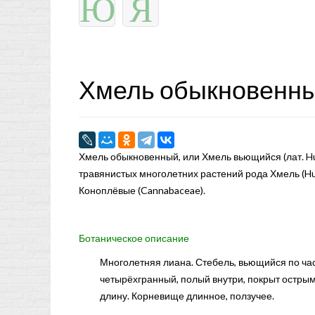
Ю
Я
Хмель обыкновенн
Хмель обыкновенный, или Хмель вьющийся (лат. Húm
травянистых многолетних растений рода Хмель (H
Коноплёвые (Cannabaceae).
Ботаническое описание
Многолетняя лиана. Стебель, вьющийся по час
четырёхгранный, полый внутри, покрыт острым
длину. Корневище длинное, ползучее.