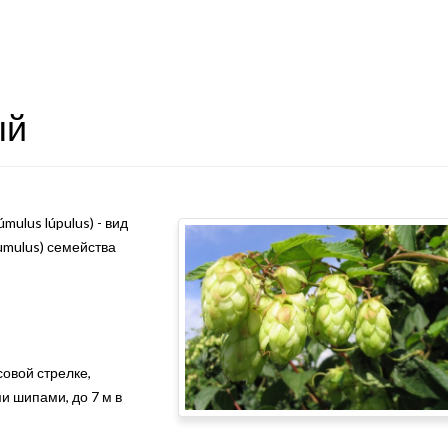
ый
ulus lúpulus) - вид
umulus) семейства
овой стрелке,
и шипами, до 7 м в