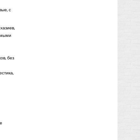
ые, с
хазиев,
рямыми
ов, без
естика,
е