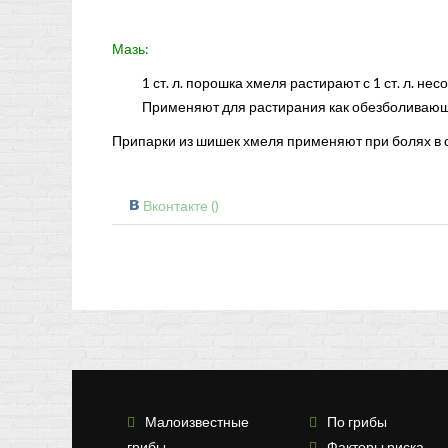
Мазь:
1 ст. л. порошка хмеля растирают с 1 ст. л. не
Применяют для растирания как обезболивающе
Припарки из шишек хмеля применяют при болях в с
Вконтакте (
)
Малоизвестные
По грибы
грибы
Факторы риска