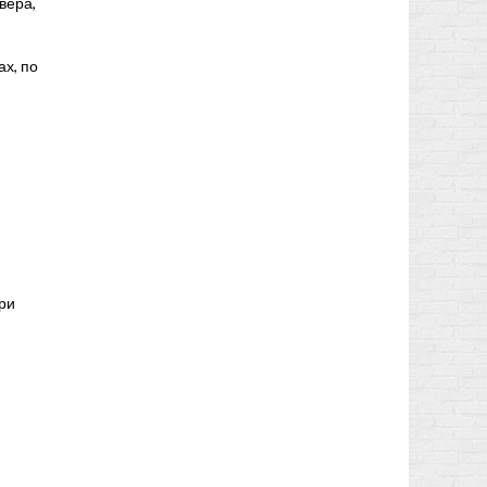
вера,
х, по
при