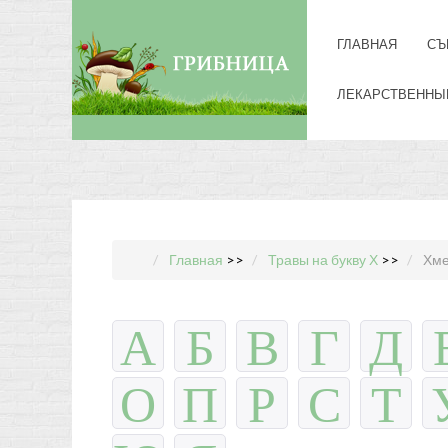
ГЛАВНАЯ
СЪ
ЛЕКАРСТВЕННЫ
Главная
>>
Травы на букву Х
>>
Хме
А
Б
В
Г
Д
О
П
Р
С
Т