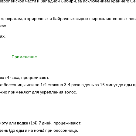
европейской части и Западной Сибири, за исключением Крайнего Се
ек, оврагам, в приречных и байрачных сырых широколиственных леса
ках.
ях.
Применение
ают 4 часа, процеживают.
 бессоницы или по 1/4 стакана 3-4 раза в день за 15 минут до еды 
ужно применяют для укрепления волос.
ту или водке (1:4) 7 дней, процеживают.
 день (до еды и на ночь) при бессоннице.