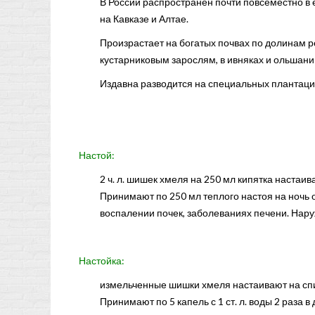
В России распространён почти повсеместно в 
на Кавказе и Алтае.
Произрастает на богатых почвах по долинам р
кустарниковым зарослям, в ивняках и ольшани
Издавна разводится на специальных плантаци
Настой:
2 ч. л. шишек хмеля на 250 мл кипятка настаив
Принимают по 250 мл теплого настоя на ночь от
воспалении почек, заболеваниях печени. Нар
Настойка:
измельченные шишки хмеля настаивают на спир
Принимают по 5 капель с 1 ст. л. воды 2 раза в