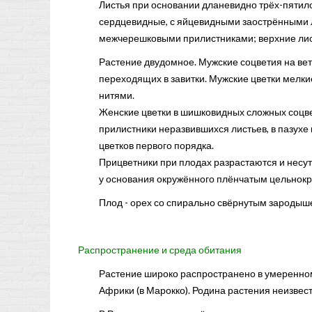
Листья при основании дланевидно трёх-пятил
сердцевидные, с яйцевидными заострёнными л
межчерешковыми прилистниками; верхние лис
Растение двудомное. Мужские соцветия на ветв
переходящих в завитки. Мужские цветки мелк
нитями.
Женские цветки в шишковидных сложных соцв
прилистники неразвившихся листьев, в пазухе 
цветков первого порядка.
Прицветники при плодах разрастаются и несут
у основания окружённого плёнчатым цельнокр
Плод - орех со спирально свёрнутым зародышем
Распространение и среда обитания
Растение широко распространено в умеренном
Африки (в Марокко). Родина растения неизвест