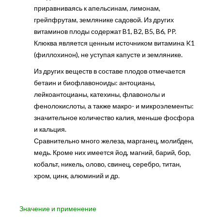
приравниваясь к апельсинам, лимонам,
грейпфрутам, землянике садовой. Из других
витаминов плоды содержат B1, B2, B5, B6, PP.
Клюква является ценным источником витамина K1
(филлохинон), не уступая капусте и землянике.
Из других веществ в составе плодов отмечается
бетаин и биофлавоноиды: антоцианы,
лейкоантоцианы, катехины, флавонолы и
фенолокислоты, а также макро- и микроэлементы:
значительное количество калия, меньше фосфора
и кальция.
Сравнительно много железа, марганец, молибден,
медь. Кроме них имеется йод, магний, барий, бор,
кобальт, никель, олово, свинец, серебро, титан,
хром, цинк, алюминий и др.
Значение и применение