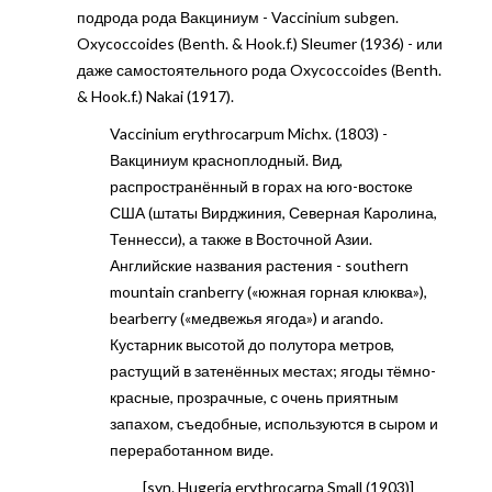
подрода рода Вакциниум - Vaccinium subgen.
Oxycoccoides (Benth. & Hook.f.) Sleumer (1936) - или
даже самостоятельного рода Oxycoccoides (Benth.
& Hook.f.) Nakai (1917).
Vaccinium erythrocarpum Michx. (1803) -
Вакциниум красноплодный. Вид,
распространённый в горах на юго-востоке
США (штаты Вирджиния, Северная Каролина,
Теннесси), а также в Восточной Азии.
Английские названия растения - southern
mountain cranberry («южная горная клюква»),
bearberry («медвежья ягода») и arando.
Кустарник высотой до полутора метров,
растущий в затенённых местах; ягоды тёмно-
красные, прозрачные, с очень приятным
запахом, съедобные, используются в сыром и
переработанном виде.
[syn. Hugeria erythrocarpa Small (1903)]