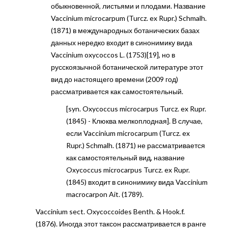
обыкновенной, листьями и плодами. Название
Vaccinium microcarpum (Turcz. ex Rupr.) Schmalh.
(1871) в международных ботанических базах
данных нередко входит в синонимику вида
Vaccinium oxycoccos L. (1753)[19], но в
русскоязычной ботанической литературе этот
вид до настоящего времени (2009 год)
рассматривается как самостоятельный.
[syn. Oxycoccus microcarpus Turcz. ex Rupr.
(1845) - Клюква мелкоплодная]. В случае,
если Vaccinium microcarpum (Turcz. ex
Rupr.) Schmalh. (1871) не рассматривается
как самостоятельный вид, название
Oxycoccus microcarpus Turcz. ex Rupr.
(1845) входит в синонимику вида Vaccinium
macrocarpon Ait. (1789).
Vaccinium sect. Oxycoccoides Benth. & Hook.f.
(1876). Иногда этот таксон рассматривается в ранге