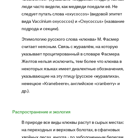
люди часто видели, как медведи поедали её. Не
следует путать слова «oxycoccos» (видовой эпитет
вида Vaccinium oxycoccos) и «Oxycoccus» (название
подрода и секции).
Этимологию русского слова «клюква» М. Фасмер
считает неясным. Связь с журавлём, на которую
указывает процитированный в словаре Фасмера
Желтов нельзя исключить, тем более что клюква в
некоторых языках имеет диалектные обозначения,
указывающие на эту птицу (русское «журавлиха»,
немецкое «Kranebeere», английское «cranberry» и
др.).
Распространение и экология
В природе все виды клюквы растут в сырых местах:
на переходных и верховых болотах, в сфагновых
хвойных лесах, иногда - по заболоченным берегам