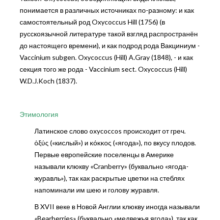
понимается в различных источниках по-разному: и как
самостоятельный род Oxycoccus Hill (1756) (в
русскоязычной литературе такой взгляд распространён
до настоящего времени), и как подрод рода Вакциниум -
Vaccinium subgen. Oxycoccus (Hill) A.Gray (1848), - и как
секция того же рода - Vaccinium sect. Oxycoccus (Hill)
W.D.J.Koch (1837).
Этимология
Латинское слово oxycoccos происходит от греч.
ὀξύς («кислый») и κόκκος («ягода»), по вкусу плодов.
Первые европейские поселенцы в Америке
называли клюкву «Сranberry» (буквально «ягода-
журавль»), так как раскрытые цветки на стеблях
напоминали им шею и голову журавля.
В XVII веке в Новой Англии клюкву иногда называли
«Bearberries» (буквально «медвежья ягода»), так как