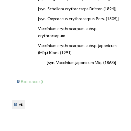
[syn. Schollera erythrocarpa Britton (1894)]
[syn. Oxycoccus erythrocarpus Pers. (1805)]
Vaccinium erythrocarpum subsp.
erythrocarpum
Vaccinium erythrocarpum subsp. japonicum
(Miq.) Kloet (1991)
[syn. Vaccinium japonicum Miq. (1863)]
Вконтакте (
)
VK
VK