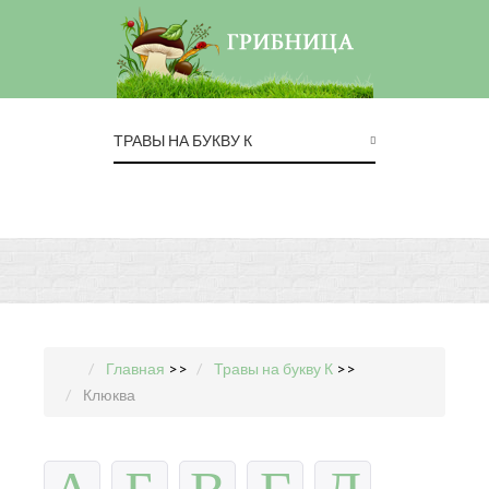
ТРАВЫ НА БУКВУ К
Главная
>>
Травы на букву К
>>
Клюква
А
Б
В
Г
Д