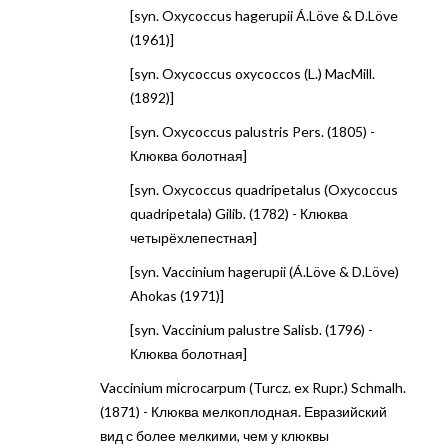
[syn. Oxycoccus hagerupii Á.Löve & D.Löve
(1961)]
[syn. Oxycoccus oxycoccos (L.) MacMill.
(1892)]
[syn. Oxycoccus palustris Pers. (1805) -
Клюква болотная]
[syn. Oxycoccus quadripetalus (Oxycoccus
quadripetala) Gilib. (1782) - Клюква
четырёхлепестная]
[syn. Vaccinium hagerupii (Á.Löve & D.Löve)
Ahokas (1971)]
[syn. Vaccinium palustre Salisb. (1796) -
Клюква болотная]
Vaccinium microcarpum (Turcz. ex Rupr.) Schmalh.
(1871) - Клюква мелкоплодная. Евразийский
вид с более мелкими, чем у клюквы