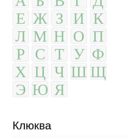
Е
Ж
З
И
К
Л
М
Н
О
П
Р
С
Т
У
Ф
Х
Ц
Ч
Ш
Щ
Э
Ю
Я
Клюква