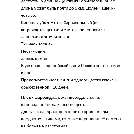
достаточно длинной (у клюквы обыкновенной её
длина может быть почти до 5 см). Долей чашечки
четыре.
Венчик глубоко-четырёхраздельный (но
встречаются цветки и с пятью лепестками);
лепестки отогнуты назад.
Тычинок восемь.
Пестик один.
Завязь нижняя.
В условиях европейской части России цветёт в мае-
июне.
Продолжительность жизни одного цветка клюквы
обыкновенной - 18 дней.
Плод - шаровидная, эллипсоидальная или
яйцевидная ягода красного цвета.
Для клюквы характерна орнитохория: плоды
поедаются птицами, которые переносят её семена
на большие расстояния.