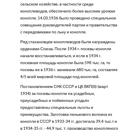
сельском хозяйстве, в частности среди
коноплеводов, обеспечило более высокие урожаи
конопли. 14.03.1936 было проведено специальное
совещание руководителей партии и правительства
с передовиками по льну и конопле.
Ряд стахановцев-коноплеводов были награждены
орденами Союза. После 1934 г. посевы конопли
начали восстанавливаться, и если в 1934 г.
посевная площадь конопли была 598 тыс. га, то
посевы ее в 1936 г. занимали 680 тыс. га, составляя
4/5 всей мировой площади под коноплей.
Постановлением СНК СССР и ЦК ВКП(б) (март
1934) за посевы конопли на усадебных,
приусадебных и пойменных угодьях
предоставлены специальные льготы и
преимущества. Заготовка пенькового волокна из
конопли в СССР в 1933-34 гг. достигала 39,4 тыс.т и
в 1934-35 гг. - 44,9 тыс. т; производство конопляного