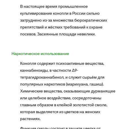
В настоящее время промышленное
культивирование конопли в России сильно
затруднено из-за множества бюрократических
препятствий и жёстких требований к охране
посевов. Засеянные площади невелики.
Наркотическое использование
Конопля содержит психоактивные вещества,
каннабиноиды, в частности Δ9-
тетрагидроканнабинол, и служит сырьём для
популярных наркотиков (марихуана, гашиш).
Химические вещества, оказывающие дурманящее
или целебное воздействие, сосредоточены
главным образом в клейкой золотистой смоле,
которая выделяется из цветков на женских
растениях.
Функция смолы состоит в защите цветка от