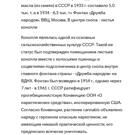
масла (из семян) в СССР в 1933 г. составило 5,0
тыс. т, а в 1934 - 6,3 тыс. т.» Фонтан «Дружба
народов», ВВЦ, Москва. В центре снопа - листья
конопли
Конопля являлась одной из основных
сельскохозяйственных культур СССР. Такой ее
статус был подтвержден помещением листьев
конопли вместе с колосьями пшеницы и
соцветиями подсолнечника в центр снопа внутри
главного фонтана страны - «Дружба народов» на
ВДНХ. Фонтан был возведен в 1954 г., однако через
7 лет - в 1961 г. СССР ратифицрует
прогибиционистскую Конвенцию ООН «О
наркотических средствах», инспирированную США.
Согласно Конвенции, растение cannabis объявлено
наряду с героином опасным наркотиком, не
имеющим никакой практической ценности, его
предписано всячески уничтожать.