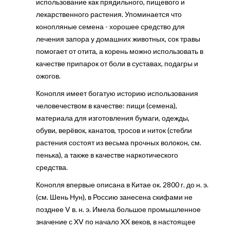
использование как прядильного, пищевого и
лекарственного растения. Упоминается что
конопляные семена - хорошее средство для
лечения запора у домашних животных, сок травы
помогает от отита, а корень можно использовать в
качестве припарок от боли в суставах, подагры и
ожогов.
Конопля имеет богатую историю использования
человечеством в качестве: пищи (семена),
материала для изготовления бумаги, одежды,
обуви, верёвок, канатов, тросов и ниток (стебли
растения состоят из весьма прочных волокон, см.
пенька), а также в качестве наркотического
средства.
Конопля впервые описана в Китае ок. 2800 г. до н. э.
(см. Шень Нун), в Россию занесена скифами не
позднее V в. н. э. Имела большое промышленное
значение с XV по начало XX веков, в настоящее