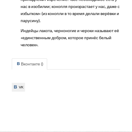
нас в изобилии; конопля произрастает у нас, даже с
избытком» (из конопли в то время делали верёвки и
парусину).
Индейцы лакота, черноногие и чероки называют её
«единственным добром, которое принёс белый
человек».
Вконтакте (
)
VK
VK