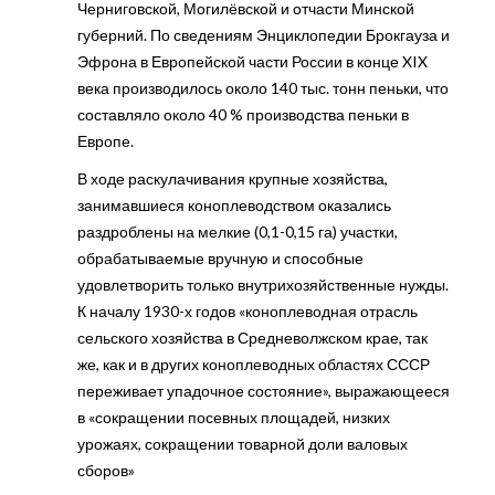
Черниговской, Могилёвской и отчасти Минской
губерний. По сведениям Энциклопедии Брокгауза и
Эфрона в Европейской части России в конце XIX
века производилось около 140 тыс. тонн пеньки, что
составляло около 40 % производства пеньки в
Европе.
В ходе раскулачивания крупные хозяйства,
занимавшиеся коноплеводством оказались
раздроблены на мелкие (0,1-0,15 га) участки,
обрабатываемые вручную и способные
удовлетворить только внутрихозяйственные нужды.
К началу 1930-х годов «коноплеводная отрасль
сельского хозяйства в Средневолжском крае, так
же, как и в других коноплеводных областях СССР
переживает упадочное состояние», выражающееся
в «сокращении посевных площадей, низких
урожаях, сокращении товарной доли валовых
сборов»