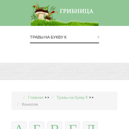
ТРАВЫ НА БУКВУ К
Главная
>>
Травы на букву К
>>
Конопля
А
Б
В
Г
Д