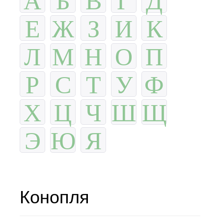
Е
Ж
З
И
К
Л
М
Н
О
П
Р
С
Т
У
Ф
Х
Ц
Ч
Ш
Щ
Э
Ю
Я
Конопля