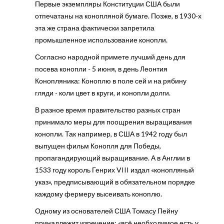
Первые экземпляры Конституции США были
отпечатаны на конопляной бумаге. Позже, в 1930-х
эта же страна фактически запретила
промышленное использование конопли.
Согласно народной примете лучший день для
посева конопли - 5 июня, в день Леонтия
Конопляника: Коноплю в поле сей и на рябину
гляди - коли цвет в круги, и конопли долги.
В разное время правительство разных стран
принимало меры для поощрения выращивания
конопли. Так например, в США в 1942 году был
выпущен фильм Конопля для Победы,
пропагандирующий выращивание. А в Англии в
1533 году король Генрих VIII издал «конопляный
указ», предписывающий в обязательном порядке
каждому фермеру высеивать коноплю.
Одному из основателей США Томасу Пейну
принадлежит изречение: «всё необходимое есть у