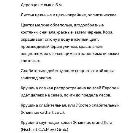
Деревцо не выше 3 м.
Листья цельные и цельнокрайние, эллиптические.
Цветки мелкие обоеполые, ягодообразные
костянки, сначала красные, затем чёрные. Кора
окрашивает слюну и воду в жёлтый цвет,
производимый франгулином, красильным
веществом, заключающимся в паренхиматических
клеточках.
Слабительно действующее вещество этой коры -
гликозид аварин.
Крушина ломкая распространена во всей Европе и
идёт далеко на север, почти до предела лесов.
Крушина слабительная, или Жостер слабительный
(Rhamnus cathartica L.).
Крушина крупноцветковая (Rhamnus grandiflora
(Fisch. et C.A.Mey.) Grub.)