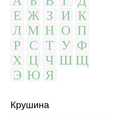
Е
Ж
З
И
К
Л
М
Н
О
П
Р
С
Т
У
Ф
Х
Ц
Ч
Ш
Щ
Э
Ю
Я
Крушина