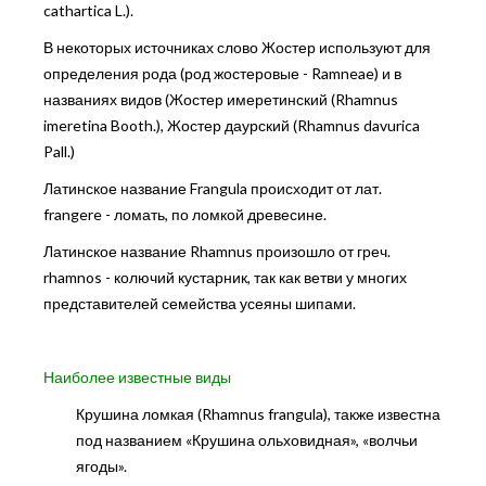
cathartica L.).
В некоторых источниках слово Жостер используют для
определения рода (род жостеровые - Ramneae) и в
названиях видов (Жостер имеретинский (Rhamnus
imeretina Booth.), Жостер даурский (Rhamnus davurica
Pall.)
Латинское название Frangula происходит от лат.
frangere - ломать, по ломкой древесине.
Латинское название Rhamnus произошло от греч.
rhamnos - колючий кустарник, так как ветви у многих
представителей семейства усеяны шипами.
Наиболее известные виды
Крушина ломкая (Rhamnus frangula), также известна
под названием «Крушина ольховидная», «волчьи
ягоды».