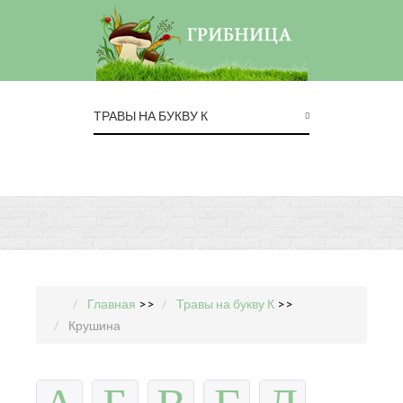
ТРАВЫ НА БУКВУ К
Главная
>>
Травы на букву К
>>
Крушина
А
Б
В
Г
Д