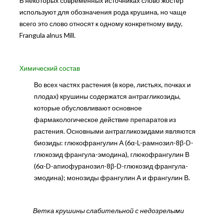
В некоторых современных источниках слово жостер
используют для обозначения рода крушина, но чаще
всего это слово относят к одному конкретному виду,
Frangula alnus Mill.
Химический состав
Во всех частях растения (в коре, листьях, почках и
плодах) крушины содержатся антрагликозиды,
которые обусловливают основное
фармакологическое действие препаратов из
растения. Основными антрагликозидами являются
биозиды: глюкофрангулин А (6α-L-рамнозил-8β-D-
глюкозид франгула-эмодина), глюкофрангулин В
(6α-D-апиофуранозил-8β-D-глюкозид франгула-
эмодина); монозиды франгулин А и франгулин В.
Ветка крушины слабительной с недозрелыми