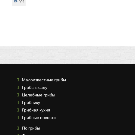
VK
VK
Малоизвестные грибы
Грибы в саду
Целебные грибы
Грибнику
Грибная кухня
Грибные новости
По грибы