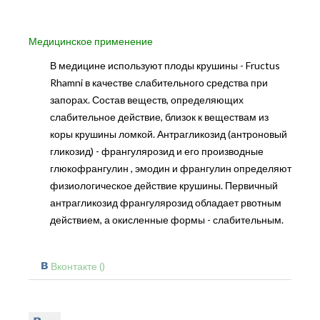
Медицинское применение
В медицине используют плоды крушины - Fructus
Rhamni в качестве слабительного средства при
запорах. Состав веществ, определяющих
слабительное действие, близок к веществам из
коры крушины ломкой. Антрагликозид (антроновый
гликозид) - франгулярозид и его производные
глюкофрангулин , эмодин и франгулин определяют
физиологическое действие крушины. Первичный
антрагликозид франгулярозид обладает рвотным
действием, а окисленные формы - слабительным.
Вконтакте (
)