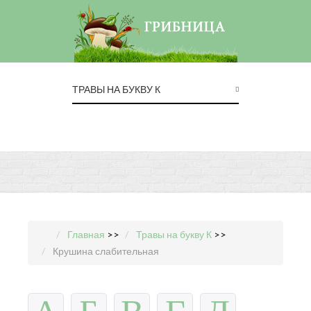
ТРАВЫ НА БУКВУ К
Главная
>>
Травы на букву К
>>
Крушина слабительная
А
Б
В
Г
Д