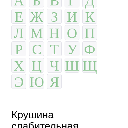
Е
Ж
З
И
К
Л
М
Н
О
П
Р
С
Т
У
Ф
Х
Ц
Ч
Ш
Щ
Э
Ю
Я
Крушина
слабительная