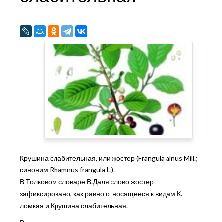
Крушина слабительная, или жостер (Frangula alnus Mill.;
синоним Rhamnus frangula L.).
В Толковом словаре В.Даля слово жостер
зафиксировано, как равно относящееся к видам К.
ломкая и Крушина слабительная.