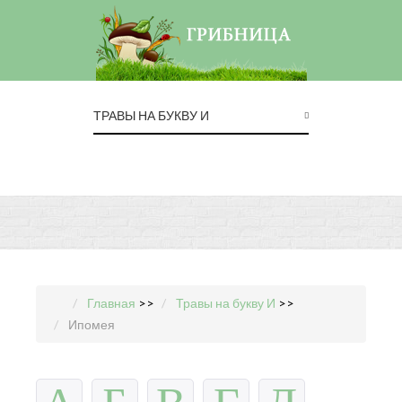
ТРАВЫ НА БУКВУ И
Главная
>>
Травы на букву И
>>
Ипомея
А
Б
В
Г
Д