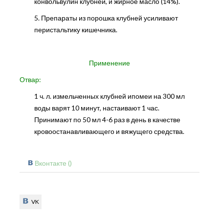
конвольвулин клубней, и жирное масло (14%).
5. Препараты из порошка клубней усиливают
перистальтику кишечника.
Применение
Отвар:
1 ч. л. измельченных клубней ипомеи на 300 мл
воды варят 10 минут, настаивают 1 час.
Принимают по 50 мл 4-6 раз в день в качестве
кровоостанавливающего и вяжущего средства.
Вконтакте (
)
VK
VK