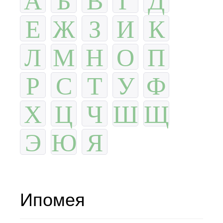
Е
Ж
З
И
К
Л
М
Н
О
П
Р
С
Т
У
Ф
Х
Ц
Ч
Ш
Щ
Э
Ю
Я
Ипомея