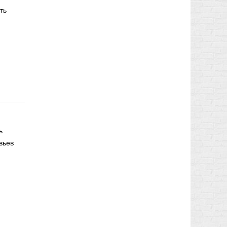
ть
ь
вьев