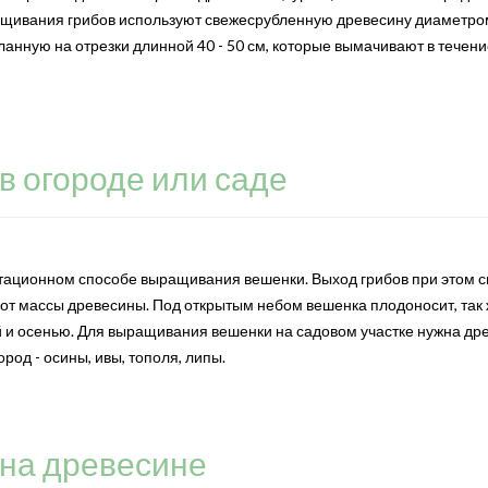
ащивания грибов используют свежесрубленную древесину диаметро
ланную на отрезки длинной 40 - 50 см, которые вымачивают в течени
 огороде или саде
нтационном способе выращивания вешенки. Выход грибов при этом 
от массы древесины. Под открытым небом вешенка плодоносит, так 
й и осенью. Для выращивания вешенки на садовом участке нужна др
род - осины, ивы, тополя, липы.
на древесине