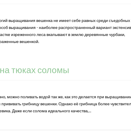
логий выращивания вешенка не имеет себе равных среди съедобных 
соб выращивания - наиболее распространенный вариант экстенси
частке изреженного леса вкапывают в землю деревянные чурбаки,
раженные вешенкой.
на тюках соломы
но, можно поливать водой так же, как это делается при выращивани
 прививать грибницу вешенки. Однако её грибница более чувствител
вика. Даже если солома идеального качества,...