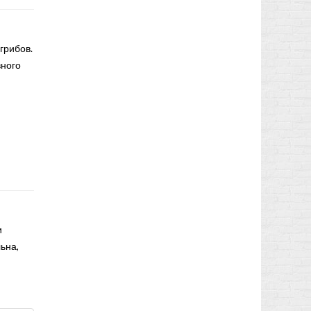
грибов.
вного
и
ьна,