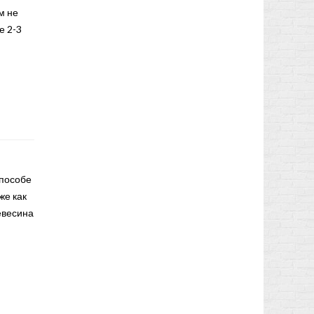
м не
е 2-3
способе
же как
евесина