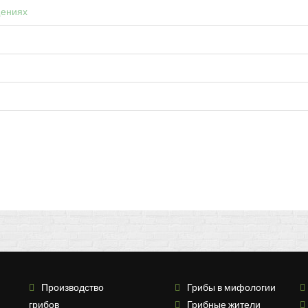
щениях
Производство
Грибы в мифологии
грибов
Грибные жители