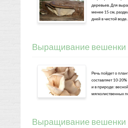
деревьев. Для выр
менее 15 см, разде
дней в чистой воде.
Выращивание вешенки в
Речь пойдет о пла
составляет 10-20% 
и в природе: весно
мягколиственных по
Выращивание вешенки 