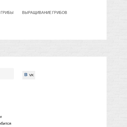
 ГРИБЫ
ВЫРАЩИВАНИЕ ГРИБОВ
VK
VK
и
обится