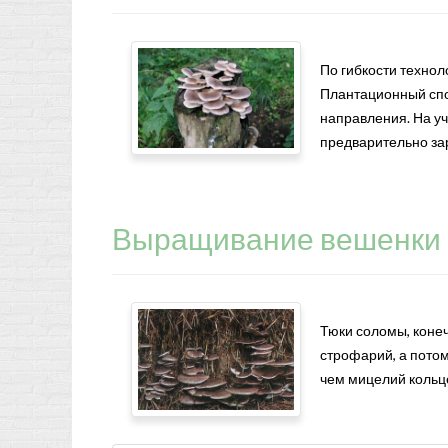
По гибкости техно
Плантационный спо
направления. На у
предварительно за
Выращивание вешенки 
Тюки соломы, конеч
строфарий, а потом
чем мицелий кольце