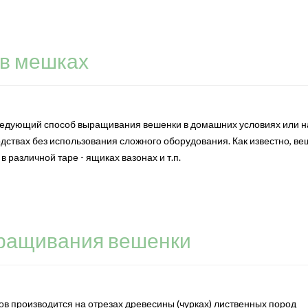
в мешках
едующий способ выращивания вешенки в домашних условиях или н
ствах без использования сложного оборудования. Как известно, ве
 различной таре - ящиках вазонах и т.п.
ращивания вешенки
в производится на отрезах древесины (чурках) лиственных пород