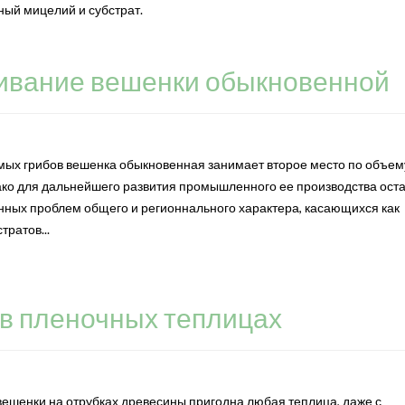
ный мицелий и субстрат.
вание вешенки обыкновенной
мых грибов вешенка обыкновенная занимает второе место по объем
ако для дальнейшего развития промышленного ее производства ост
ных проблем общего и регионнального характера, касающихся как
тратов...
в пленочных теплицах
ешенки на отрубках древесины пригодна любая теплица, даже с