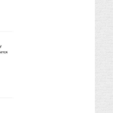
у
ается