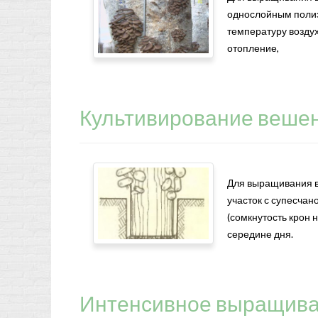
однослойным полиэ
температуру воздух
отопление,
Культивирование вешен
Для выращивания в
участок с супесчан
(сомкнутость крон 
середине дня.
Интенсивное выращива