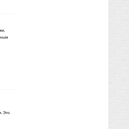
жи,
овным
. Это