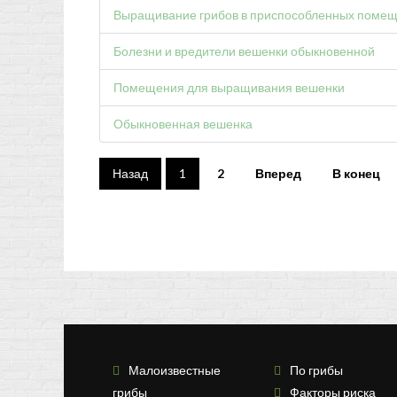
Выращивание грибов в приспособленных поме
Болезни и вредители вешенки обыкновенной
Помещения для выращивания вешенки
Обыкновенная вешенка
Назад
1
2
Вперед
В конец
Малоизвестные
По грибы
грибы
Факторы риска