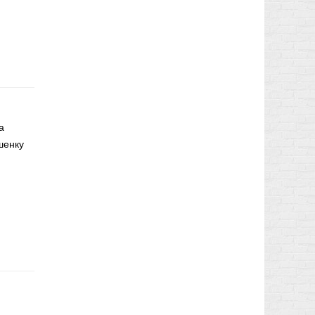
а
шенку