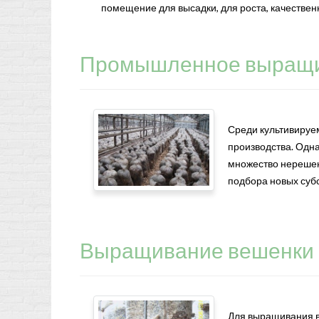
помещение для высадки, для роста, качествен
Промышленное выращи
Среди культивируе
производства. Одн
множество нерешен
подбора новых субс
Выращивание вешенки 
Для выращивания в