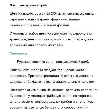
Довольно крупный гриб.
Шляпка диаметром 5 - 15 (30) см, мясистая, сплошная,
округлая, с тонким краем; форма уховидная,
раковинообразная или почти круглая.
У молодых грибов шляпка выпуклая и с завернутым
краем, позднее - плоская или широковоронковидная с
волнистым или лопастным краем.
Синонимы:
Русские: вешенка устричная, устричный гриб.
Поверхность шляпки гладкая, глянцевая, часто
волнистая. При произрастании во влажных условиях
шляпка гриба часто покрыта мицелиальным налётом.
Цвет шляпки изменчивый, меняясь от тёмно-серого или
буроватого у молодых грибов до пепельно-серого с
фиолетовым оттенком у зрелых грибов, а с течением
времени выцветая до беловатого, сероватого или