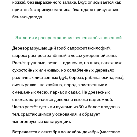
ножке), без выраженного запаха. Вкус описывается как
приятный, с привкусом аниса, благодаря присутствию
бензальдегида.
Экология и распространение вешенки обыкновенной
Дереворазрушающий гриб-сапрофит (ксилофит),
широко распространённый в лесах умеренной зоны.
Растёт группами, реже — одиночно, на пнях, валежнике,
сухостойных или живых, но ослабленных, деревьях
различных лиственных (дуб, берёза, рябина, осина, ива),
очень редко - на хвойных, пород в лиственных и
смешанных лесах, парках и садах. На древесных
стволах встречается довольно высоко над землей.
Часто растёт густыми пучками из 30 и более плодовых
тел, срастающимся у основания, и образует
«многоярусные конструкции».
Встречается с сентября по ноябрь-декабрь (массовое