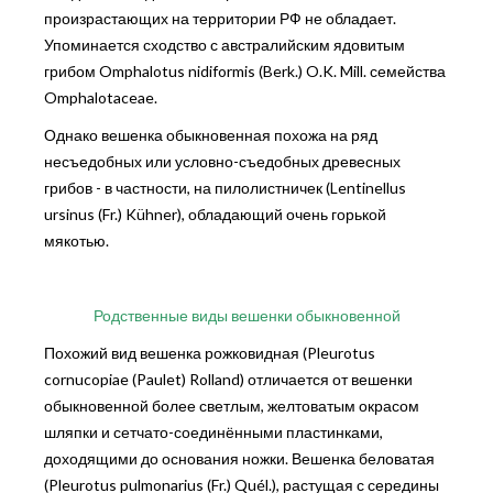
произрастающих на территории РФ не обладает.
Упоминается сходство с австралийским ядовитым
грибом Omphalotus nidiformis (Berk.) O.K. Mill. семейства
Omphalotaceae.
Однако вешенка обыкновенная похожа на ряд
несъедобных или условно-съедобных древесных
грибов - в частности, на пилолистничек (Lentinellus
ursinus (Fr.) Kühner), обладающий очень горькой
мякотью.
Родственные виды вешенки обыкновенной
Похожий вид вешенка рожковидная (Pleurotus
cornucopiae (Paulet) Rolland) отличается от вешенки
обыкновенной более светлым, желтоватым окрасом
шляпки и сетчато-соединёнными пластинками,
доходящими до основания ножки. Вешенка беловатая
(Pleurotus pulmonarius (Fr.) Quél.), растущая с середины