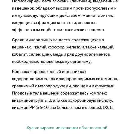
Полисахариды бета-глюканы (лентинан), выделенные
из вешенок, обладают высоким противоопухолевым и
иммуномодулирующим действием; маннит и хитин,
входящие во фракцию клетчатки, являются
эффективным сорбентом токсических веществ.
Среди минеральных веществ, содержащихся в
вешенках, - калий, фосфор, железо, а также кальций,
кобальт, селен, цинк, медь и ряд других элементов,
необходимых человеческому организму.
Вешенка - превосходный источник как
водорастворимых, так и жирорастворимых витаминов,
сравнимый с мясопродуктами, овощами и фруктами.
Плодовые тела вешенки содержат весь комплекс
витаминов группы В, а также аскорбиновую кислоту,
витамин РР (в 5-10 раз больше, чем в овощах), D2, Е.
Культивирование вешенки обыкновенной