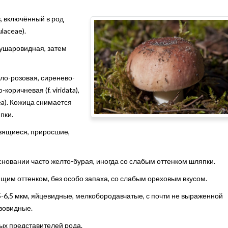
в, включённый в род
laceae).
лушаровидная, затем
ло-розовая, сиренево-
-коричневая (f. viridata),
ctea). Кожица снимается
пки.
твящиеся, приросшие,
сновании часто желто-бурая, иногда со слабым оттенком шляпки.
ющим оттенком, без особо запаха, со слабым ореховым вкусом.
5-6,5 мкм, яйцевидные, мелкобородавчатые, с почти не выраженной
вовидные.
ых представителей рода.