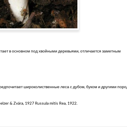
зрастает в основном под хвойными деревьями, отличается заметным
редпочитает широколиственные леса с дубом, буком и другими поро
elzer & Zvára, 1927 Russula mitis Rea, 1922.