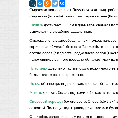
Сыроежка пищевая (лат. Russula vesca) - вид грибо
Сыроежка (Russula) семейства Сыроежковые (Russu
Шляпка
достигает 5-11 см в диаметре, сначала по
выпуклая и уплощённо-вдавленная.
Окраска очень разнообразная: винно-красная, свет
коричневая (f. vesca), бежевая (f. romellii), зеленовато
светло-серая (f. neglecta), редко чисто белая (f. la
наполовину, с раннего возраста обнажает край шля
Пластинки
довольно частые, около ножки часто ве
белые, затем светло-кремовые.
Ножка
обычно цилиндрическая, крепкая, белая, в о
Мякоть
крепкая, белая, под кожицей с соответству
Споровый порошок
белого цвета. Споры 5,5-8,5×4,
сеточкой. Пилеоцистиды цилиндрические или була
Съедобна, является одним из самых высоко ценим