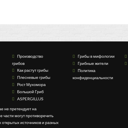
Производство
Грибы в мифологии
грибов
Грибные жители
Как растут грибы
Политика
Плесневые грибы
конфиденциальности
Рост Мухомора
Большой Гриб
ASPERGILLUS
ае не претендует на
ее части могут противоречить
ных открытых источников и разных