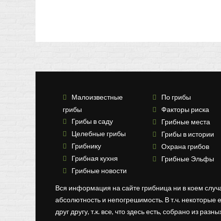
Малоизвестные
По грибы
грибы
Факторы риска
Грибы в саду
Грибные места
Целебные грибы
Грибы в истории
Грибнику
Охрана грибов
Грибная кухня
Грибные Эльфы
Грибные новости
Вся информация на сайте грибница ни в коем случ
абсолютность и непогрешимость. В т.ч. некоторые 
друг другу, т.к. все, что здесь есть, собрано из раз