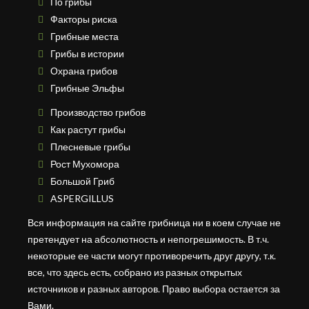
По грибы
Факторы риска
Грибные места
Грибы в истории
Охрана грибов
Грибные Эльфы
Производство грибов
Как растут грибы
Плесневые грибы
Рост Мухомора
Большой Гриб
ASPERGILLUS
Вся информация на сайте грибница ни в коем случае не
претендует на абсолютность и непогрешимость. В т.ч.
некоторые ее части могут противоречить друг другу, т.к.
все, что здесь есть, собрано из разных открытых
источников и разных авторов. Право выбора остается за
Вами.