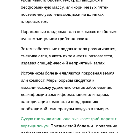
бесформенную массу, или коричневых пятен,
постепенно увеличивающихся на шляпках
плодовых тел.
Пораженные плодовые тела покрываются белым
пушком-мицелием гриба-паразита.
З
атем заболевшие плодовые тела размягчаются,
съеживаются, мякоть их темнеет и разлагается,
издавая специфический неприятный запах.
Источником болезни являются покровная земля
или компост. Меры борьбы сводятся к
механическому удалению очагов заболевания,
дезинфекции земли формалином или паром,
пастеризации компоста и поддержанию
необходимой температуры воздуха в камере.
Сухую гниль шампиньона вызывает гриб-паразит
вертициллиум.
Признак этой болезни - появление
деформированных (с расширенной у основания и