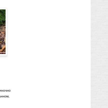
диночно
анном,