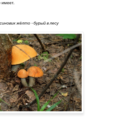
 имеет.
синовик жёлто - бурый в лесу