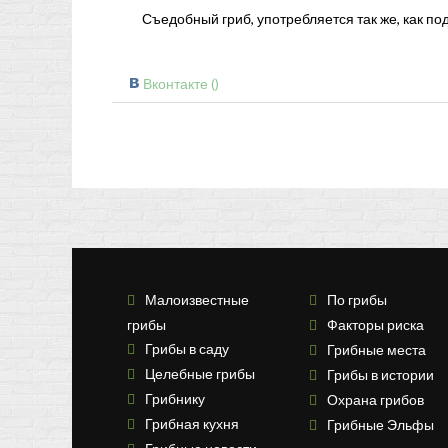
Съедобный гриб, употребляется так же, как по
Вконтакте (
)
Малоизвестные
По грибы
грибы
Факторы риска
Грибы в саду
Грибные места
Целебные грибы
Грибы в истории
Грибнику
Охрана грибов
Грибная кухня
Грибные Эльфы