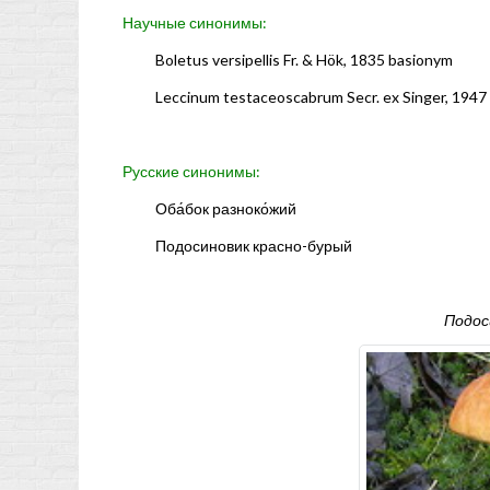
Научные синонимы:
Boletus versipellis Fr. & Hök, 1835 basionym
Leccinum testaceoscabrum Secr. ex Singer, 1947 
Русские синонимы:
Оба́бок разноко́жий
Подосиновик красно-бурый
Подос