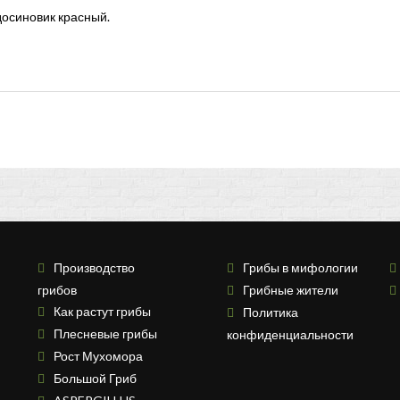
досиновик красный.
Производство
Грибы в мифологии
грибов
Грибные жители
Как растут грибы
Политика
Плесневые грибы
конфиденциальности
Рост Мухомора
Большой Гриб