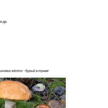
и др.
иновик жёлто - бурый в траве