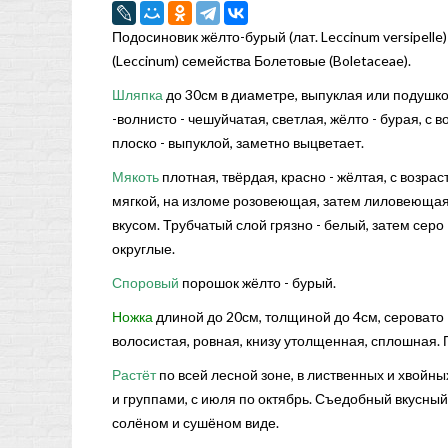
Подосиновик жёлто-бурый (лат. Leccinum versipelle)
(Leccinum) семейства Болетовые (Boletaceae).
Шляпка
до 30см в диаметре, выпуклая или подушко
-волнисто - чешуйчатая, светлая, жёлто - бурая, с 
плоско - выпуклой, заметно выцветает.
Мякоть
плотная, твёрдая, красно - жёлтая, с возра
мягкой, на изломе розовеющая, затем лиловеющая
вкусом. Трубчатый слой грязно - белый, затем серо
округлые.
Споровый
порошок жёлто - бурый.
Ножка
длиной до 20см, толщиной до 4см, серовато 
волосистая, ровная, книзу утолщенная, сплошная. 
Растёт
по всей лесной зоне, в лиственных и хвойны
и группами, с июля по октябрь. Съедобный вкусный
солёном и сушёном виде.