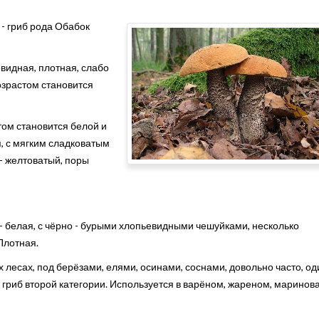
 - гриб рода Обабок
видная, плотная, слабо
возрастом становится
стом становится белой и
, с мягким сладковатым
 - желтоватый, поры
- белая, с чёрно - бурыми хлопьевидными чешуйками, несколько
Плотная.
х лесах, под берёзами, елями, осинами, соснами, довольно часто, о
 гриб второй категории. Используется в варёном, жареном, маринов