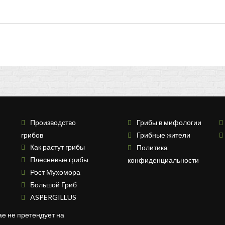
Производство
Грибы в мифологии
грибов
Грибные жители
Как растут грибы
Политика
Плесневые грибы
конфиденциальности
Рост Мухомора
Большой Гриб
ASPERGILLUS
ае не претендует на