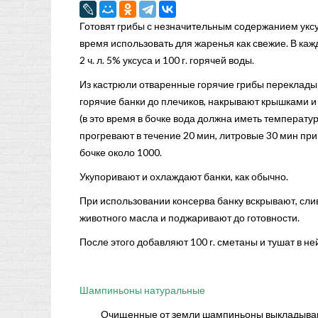
Готовят грибы с незначительным содержанием уксу
время использовать для жаренья как свежие. В кажд
2 ч. л. 5% уксуса и 100 г. горячей воды.
Из кастрюли отваренные горячие грибы переклады
горячие банки до плечиков, накрывают крышками и
(в это время в бочке вода должна иметь температуру 
прогревают в течение 20 мин, литровые 30 мин при
бочке около 1000.
Укупоривают и охлаждают банки, как обычно.
При использовании консерва банку вскрывают, сли
животного масла и поджаривают до готовности.
После этого добавляют 100 г. сметаны и тушат в ней
Шампиньоны натуральные
Очищенные от земли шампиньоны выкладывают