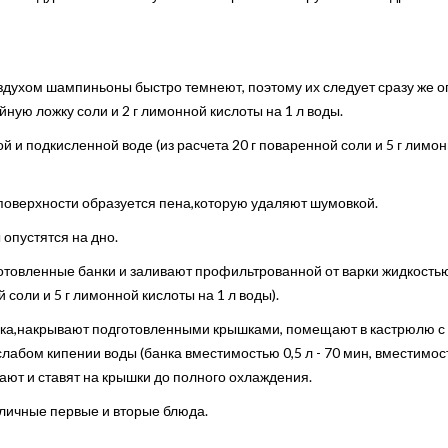
оздухом шампиньоны быстро темнеют, поэтому их следует сразу же о
йную ложку соли и 2 г лимонной кислоты на 1 л воды.
й и подкисленной воде (из расчета 20 г поваренной соли и 5 г лимо
 поверхности образуется пена,которую удаляют шумовкой.
 опустятся на дно.
отовленные банки и заливают профильтрованной от варки жидкость
 соли и 5 г лимонной кислоты на 1 л воды).
ышка,накрывают подготовленными крышками, помещают в кастрюлю с
слабом кипении воды (банка вместимостью 0,5 л - 70 мин, вместимос
вают и ставят на крышки до полного охлаждения.
зличные первые и вторые блюда.