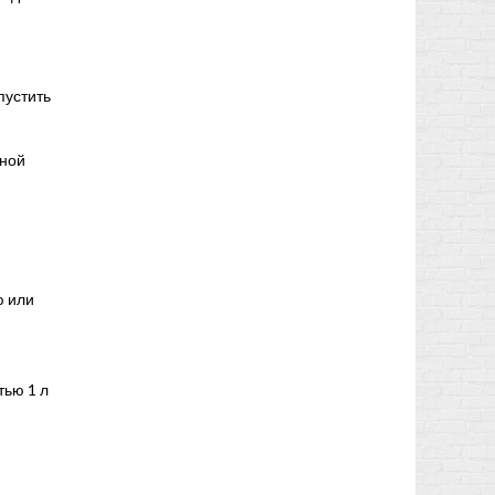
пустить
нной
ю или
тью 1 л