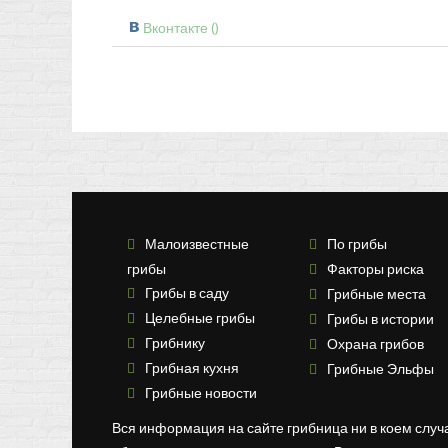
Вконтакте (
)
Малоизвестные
По грибы
грибы
Факторы риска
Грибы в саду
Грибные места
Целебные грибы
Грибы в истории
Грибнику
Охрана грибов
Грибная кухня
Грибные Эльфы
Грибные новости
Вся информация на сайте грибница ни в коем случ