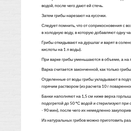
водой, после чего дают ей стечь.
Затем грибы нарезают на кусочки.
Следует помнить, что от соприкосновения с в
в холодную воду, в которую добавляют одну ча
Грибы откидывают на дуршлаг и варят в солено
кислоты на 1 л воды).
При варке грибы уменьшаются в объеме, а на
Варка считается законченной, как только грибы
Отделенные от воды грибы укладывают в подг
горячим раствором (из расчета 10 г поваренной
Банки наполняют на 1,5 см ниже верха горл
подогретой до 50 °С водой и стерилизуют при 
- 90 мин), после чего их немедленно закупори
Из натуральных грибов можно приготовить ра