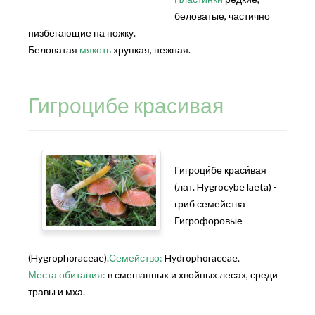
беловатые, частично
низбегающие на ножку.
Беловатая
мякоть
хрупкая, нежная.
Гигроцибе красивая
Гигроци́бе краси́вая
(лат. Hygrocybe laeta) -
гриб семейства
Гигрофоровые
(Hygrophoraceae).
Семейство:
Hydrophoraceae.
Места обитания:
в смешанных и хвойных лесах, среди
травы и мха.