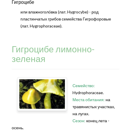
Гигроцибе
или влажноголо́вка (лат. Hygrocybe) - род
пластинчатых грибов семейства Гигрофоровые
(лат. Hygrophoraceae).
Гигроцибе лимонно-
зеленая
Семейство:
Hydrophoraceae.
Места обитания:
на
травянистых участках,
на лугах.
Сезон:
конец лета -
осень.