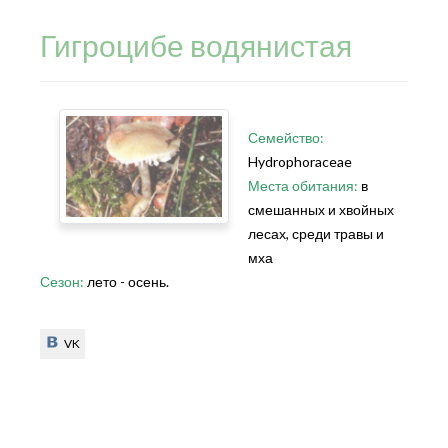
Гигроцибе водянистая
Семейство:
Hydrophoraceae
Места обитания:
в
смешанных и хвойных
лесах, среди травы и
мха
Сезон:
лето - осень.
VK
VK