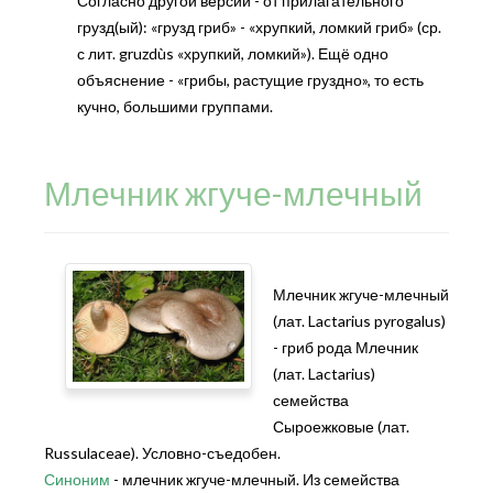
Согласно другой версии - от прилагательного
грузд(ый): «грузд гриб» - «хрупкий, ломкий гриб» (ср.
с лит. gruzdùs «хрупкий, ломкий»). Ещё одно
объяснение - «грибы, растущие груздно», то есть
кучно, большими группами.
Млечник жгуче-млечный
Млечник жгуче-млечный
(лат. Lactarius pyrogalus)
- гриб рода Млечник
(лат. Lactarius)
семейства
Сыроежковые (лат.
Russulaceae). Условно-съедобен.
Синоним
- млечник жгуче-млечный. Из семейства