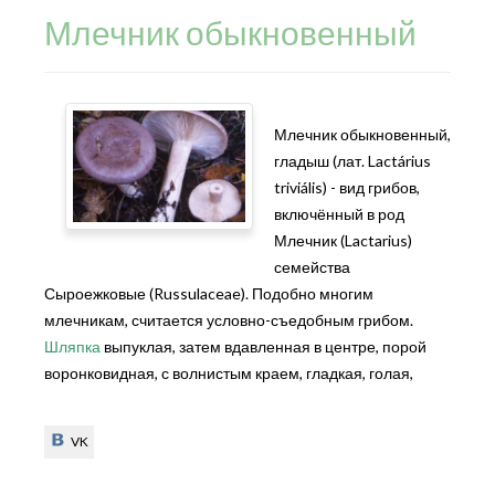
Млечник обыкновенный
Млечник обыкновенный,
гладыш (лат. Lactárius
triviális) - вид грибов,
включённый в род
Млечник (Lactarius)
семейства
Сыроежковые (Russulaceae). Подобно многим
млечникам, считается условно-съедобным грибом.
Шляпка
выпуклая, затем вдавленная в центре, порой
воронковидная, с волнистым краем, гладкая, голая,
VK
VK