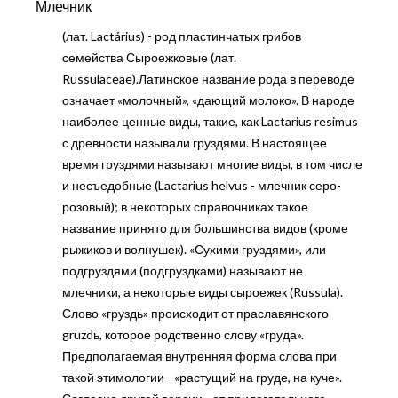
Млечник
(лат. Lactárius) - род пластинчатых грибов
семейства Сыроежковые (лат.
Russulaceae).Латинское название рода в переводе
означает «молочный», «дающий молоко». В народе
наиболее ценные виды, такие, как Lactarius resimus
с древности называли груздями. В настоящее
время груздями называют многие виды, в том числе
и несъедобные (Lactarius helvus - млечник серо-
розовый); в некоторых справочниках такое
название принято для большинства видов (кроме
рыжиков и волнушек). «Сухими груздями», или
подгруздями (подгруздками) называют не
млечники, а некоторые виды сыроежек (Russula).
Слово «груздь» происходит от праславянского
gruzdь, которое родственно слову «груда».
Предполагаемая внутренняя форма слова при
такой этимологии - «растущий на груде, на куче».