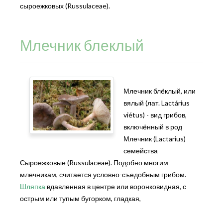
сыроежковых (Russulaceae).
Млечник блеклый
Млечник блёклый, или
вялый (лат. Lactárius
viétus) - вид грибов,
включённый в род
Млечник (Lactarius)
семейства
Сыроежковые (Russulaceae). Подобно многим
млечникам, считается условно-съедобным грибом.
Шляпка
вдавленная в центре или воронковидная, с
острым или тупым бугорком, гладкая,