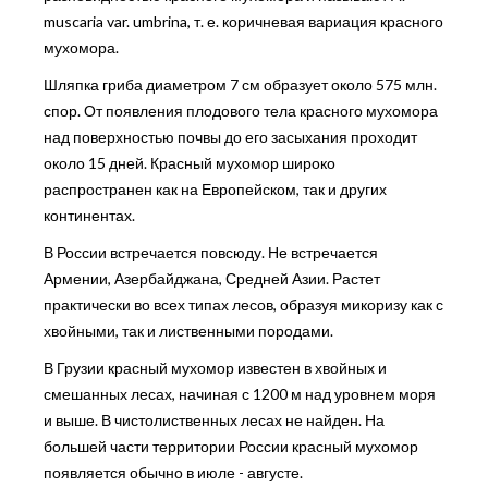
muscaria var. umbrina, т. е. коричневая вариация красного
мухомора.
Шляпка гриба диаметром 7 см образует около 575 млн.
спор. От появления плодового тела красного мухомора
над поверхностью почвы до его засыхания проходит
около 15 дней. Красный мухомор широко
распространен как на Европейском, так и других
континентах.
В России встречается повсюду. Не встречается
Армении, Азербайджана, Средней Азии. Растет
практически во всех типах лесов, образуя микоризу как с
хвойными, так и лиственными породами.
В Грузии красный мухомор известен в хвойных и
смешанных лесах, начиная с 1200 м над уровнем моря
и выше. В чистолиственных лесах не найден. На
большей части территории России красный мухомор
появляется обычно в июле - августе.