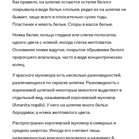
Как правило, на шляпке остаются остатки белого
покрывала в виде белых хлопьев, редко их на шляпке не
бывает, чаще всего в относительно сухие годы.
Пластинки и мякоть белые. Споры в массе белые.
Ножка белая, кольцо гладкое или слегка полосатое,
одного цвета с ножкой, иногда слегка желтоватое.
Основание ножки вздутое, покрытое обрывками белого
приросшего влагалища, часто в виде концентрических
колец.
У красного мухомора есть несколько разновидностей,
различающихся по окраске шляпки. Разновидность с
коричневой шляпкой некоторые микологи выделяют в
отдельный вид, называемый королевский мухомор
(Amanita regalis). У него на шляпке много белых
бородавок, а ножка желтоватого цвета.
Распространен королевский мухомор в северных и
средних широтах. Иногда его считают лишь
разновидностью красного мухомора и называют A.