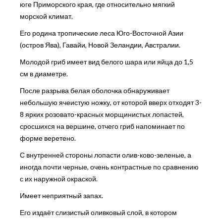
юге Приморского края, где относительно мягкий
морской климат.
Его родина тропические леса Юго-Восточной Азии
(остров Ява), Гавайи, Новой Зеландии, Австралии.
Молодой гриб имеет вид белого шара или яйца до 1,5
см в диаметре.
После разрыва белая оболочка обнаруживает
небольшую ячеистую ножку, от которой вверх отходят 3-
8 ярких розовато-красных морщинистых лопастей,
сросшихся на вершине, отчего гриб напоминает по
форме веретено.
С внутренней стороны лопасти олив-ково-зеленые, а
иногда почти черные, очень контрастные по сравнению
с их наружной окраской.
Имеет неприятный запах.
Его издаёт слизистый оливковый слой, в котором