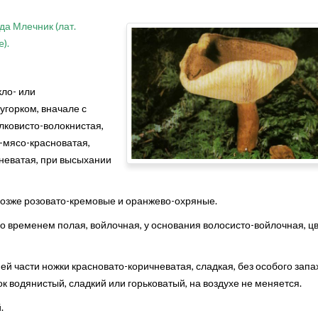
ода Млечник (лат.
).
кло- или
угорком, вначале с
лковисто-волокнистая,
о-мясо-красноватая,
неватая, при высыхании
 позже розовато-кремовые и оранжево-охряные.
, со временем полая, войлочная, у основания волосисто-войлочная, ц
й части ножки красновато-ко­ричневатая, сладкая, без особого запах
 водянистый, сладкий или горьковатый, на воздухе не меняется.
.