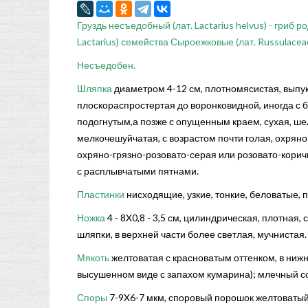
Груздь несъедобный (лат. Lactarius helvus) - гриб р
Lactarius) семейства Сыроежковые (лат. Russulaceae
Несъедобен.
Шляпка
диаметром 4-12 см, плотномясистая, выпу
плоскораспростертая до воронковидной, иногда с б
подогнутым,а позже с опущенным краем, сухая, ше
мелкочешуйчатая, с возрастом почти голая, охрян
охряно-грязно-розовато-серая или розовато-корич
с расплыв­чатыми пятнами.
Пластинки
нисходящие, узкие, тонкие, белова­тые,
Ножка
4 - 8X0,8 - 3,5 см, цилиндрическая, плотная
шляпки, в верхней части более светлая, мучнистая.
Мякоть
желтоватая с красноватым оттенком, в нижне
высушенном виде с запахом кумарина); млечный сок
Споры
7-9X6-7 мкм, споровый порошок желтоватый