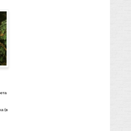
вета
а (в