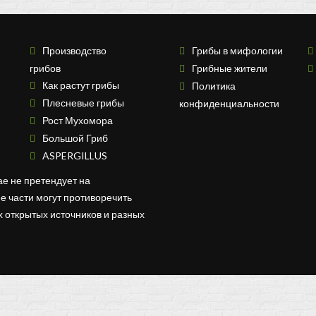
Производство
Грибы в мифологии
грибов
Грибные жители
Как растут грибы
Политика
Плесневые грибы
конфиденциальности
Рост Мухомора
Большой Гриб
ASPERGILLUS
ае не претендует на
ее части могут противоречить
ных открытых источников и разных