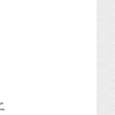
ще
не.