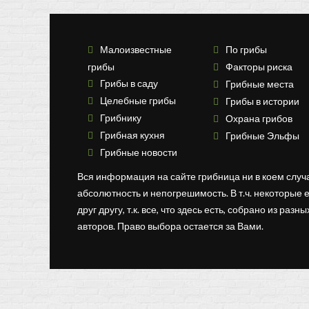
Малоизвестные
По грибы
грибы
Факторы риска
Грибы в саду
Грибные места
Целебные грибы
Грибы в истории
Грибнику
Охрана грибов
Грибная кухня
Грибные Эльфы
Грибные новости
Вся информация на сайте грибница ни в коем случ
абсолютность и непогрешимость. В т.ч. некоторые 
друг другу, т.к. все, что здесь есть, собрано из раз
авторов. Право выбора остается за Вами.