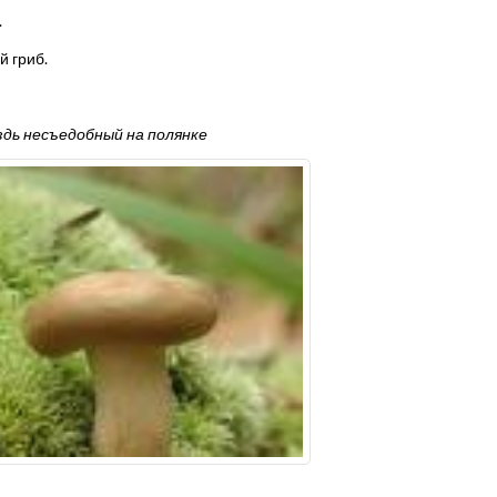
.
й гриб.
здь несъедобный на полянке