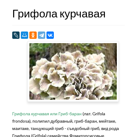
Грифола курчавая
Грифола курчавая или Гриб-баран
(лат. Grifola
frondosa), полипил дубравный, гриб-баран, мейтаке,
маитаке, танцующий гриб - съедобный гриб, вид рода
Грифола (Grifola) семейства Фомитопсисовые