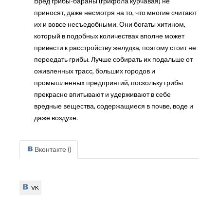
Вред грибы-бараны (грифола курчавая) не
приносят, даже несмотря на то, что многие считают
их и вовсе несъедобными. Они богаты хитином,
который в подобных количествах вполне может
привести к расстройству желудка, поэтому стоит не
переедать грибы. Лучше собирать их подальше от
оживленных трасс, больших городов и
промышленных предприятий, поскольку грибы
прекрасно впитывают и удерживают в себе
вредные вещества, содержащиеся в почве, воде и
даже воздухе.
Вконтакте (
)
VK
VK