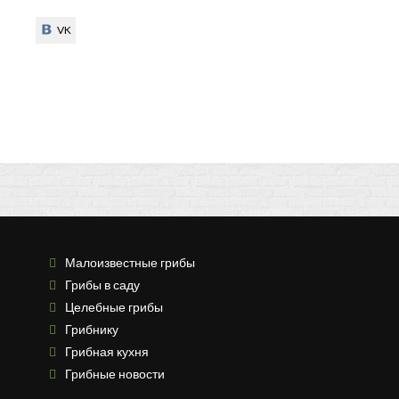
VK
VK
Малоизвестные грибы
Грибы в саду
Целебные грибы
Грибнику
Грибная кухня
Грибные новости