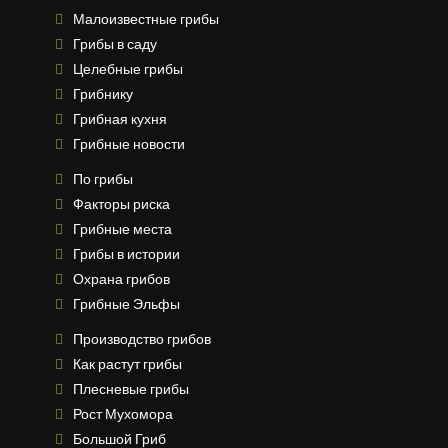
Малоизвестные грибы
Грибы в саду
Целебные грибы
Грибнику
Грибная кухня
Грибные новости
По грибы
Факторы риска
Грибные места
Грибы в истории
Охрана грибов
Грибные Эльфы
Производство грибов
Как растут грибы
Плесневые грибы
Рост Мухомора
Большой Гриб