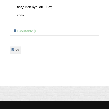
вода или бульон - 1 ст,
соль.
Вконтакте (
)
VK
VK