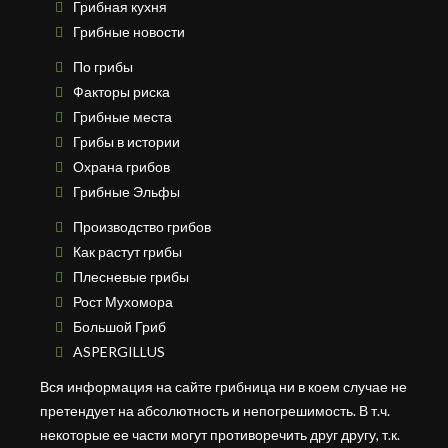
Грибная кухня
Грибные новости
По грибы
Факторы риска
Грибные места
Грибы в истории
Охрана грибов
Грибные Эльфы
Производство грибов
Как растут грибы
Плесневые грибы
Рост Мухомора
Большой Гриб
ASPERGILLUS
Вся информация на сайте грибница ни в коем случае не
претендует на абсолютность и непогрешимость. В т.ч.
некоторые ее части могут противоречить друг другу, т.к.