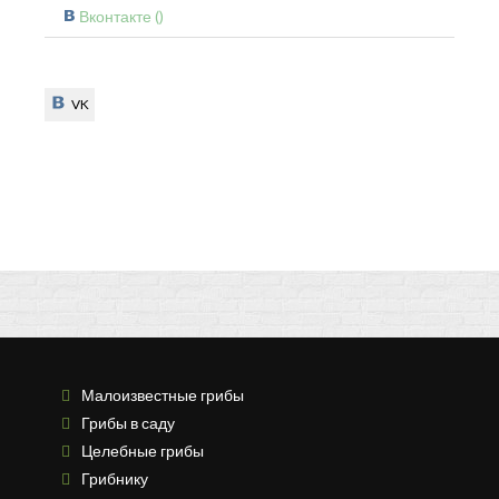
Вконтакте (
)
VK
VK
Малоизвестные грибы
Грибы в саду
Целебные грибы
Грибнику