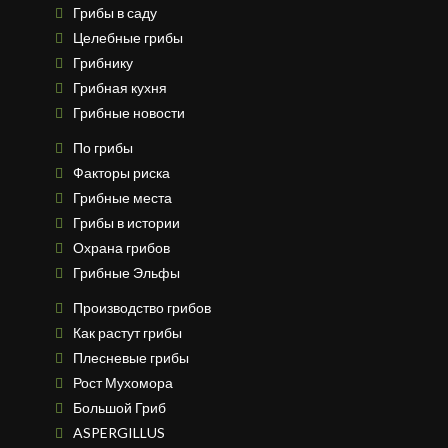
Грибы в саду
Целебные грибы
Грибнику
Грибная кухня
Грибные новости
По грибы
Факторы риска
Грибные места
Грибы в истории
Охрана грибов
Грибные Эльфы
Производство грибов
Как растут грибы
Плесневые грибы
Рост Мухомора
Большой Гриб
ASPERGILLUS